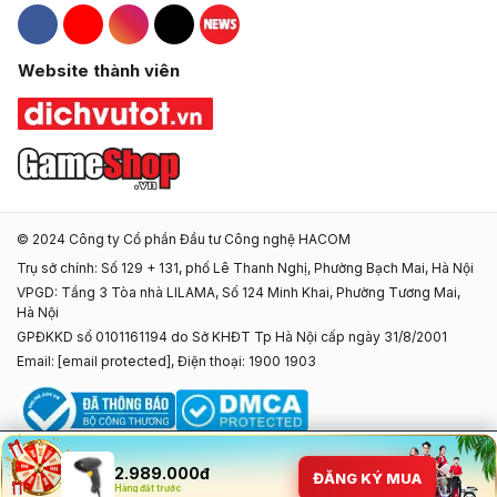
Hacom Facebook
Hacom YouTube
Hacom Instagram
Hacom TikTok
Website thành viên
© 2024 Công ty Cổ phần Đầu tư Công nghệ HACOM
Trụ sở chính: Số 129 + 131, phố Lê Thanh Nghị, Phường Bạch Mai, Hà Nội
VPGD: Tầng 3 Tòa nhà LILAMA, Số 124 Minh Khai, Phường Tương Mai,
Hà Nội
GPĐKKD số 0101161194 do Sở KHĐT Tp Hà Nội cấp ngày 31/8/2001
Email:
[email protected]
, Điện thoại: 1900 1903
2.989.000đ
ĐĂNG KÝ MUA
Hàng đặt trước