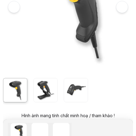
Giá mua trả góp (6 tháng):
498.167 VND / tháng
Trả góp qua thẻ VISA (12 tháng):
249.084 VND / tháng
Giá đã bao gồm VAT
Mã sản phẩm:
MAVA0236
Bảo hành:
24 Tháng
Thương hiệu:
NEWLAND
Tình trạng:
Order trước – giao sau
Thêm vào giỏ hàng
Mua ngay
Mua trả góp 0%
Thông số nổi bật
Giải mã mã vạch: 1D, 2D
Kết nối: USB
Tiêu chuẩn chống nước: IP42
Chống rơi: 1,5m
Thông số kỹ thuật
THÔNG TIN CƠ BẢN
Thương hiệu
NEWLAND
Model
HR3280
CHI TIẾT
Loại chuẩn đầu đọc
2D cầm tay có dây
Loại (chuẩn) mã vạch
1D + 2D + Postal
Hình ảnh mang tính chất minh hoạ / tham khảo !
Số tia quét
Đơn tia
Chế độ quét
Bấm nút, tự động
Công nghệ
Quét ảnh đa hướng