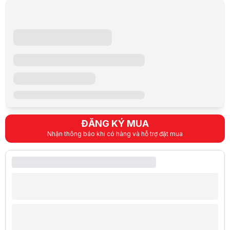
Nhân viên tư vấn rất nhiệt tình, kỹ thuật qua tận nhà hỗ trợ cài máy, 
Duy - 0952742****
5/5
15:16 25/10/2022
Giao hàng nhanh, giá thành cạnh tranh, máy dùng ok
ĐĂNG KÝ MUA
Nhận thông báo khi có hàng và hỗ trợ đặt mua