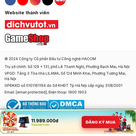
Hacom Facebook
Hacom YouTube
Hacom Instagram
Hacom TikTok
Website thành viên
© 2024 Công ty Cổ phần Đầu tư Công nghệ HACOM
Trụ sở chính: Số 129 + 131, phố Lê Thanh Nghị, Phường Bạch Mai, Hà Nội
VPGD: Tầng 3 Tòa nhà LILAMA, Số 124 Minh Khai, Phường Tương Mai,
Hà Nội
GPĐKKD số 0101161194 do Sở KHĐT Tp Hà Nội cấp ngày 31/8/2001
Email:
[email protected]
, Điện thoại: 1900 1903
11.989.000đ
ĐĂNG KÝ MUA
Hàng đặt trước