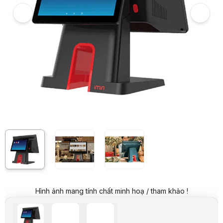
Giá đã bao gồm VAT
Mã sản phẩm:
MOIM0004
Bảo hành:
12 Tháng
Thương hiệu:
IMIN
Tình trạng:
Order trước – giao sau
Thêm vào giỏ hàng
Mua ngay
Mua trả góp 0%
Thông số nổi bật
Hệ điều hành:Android 7.1 (Hỗ trợ cập nhật Android 11)
Bộ vi xử lý:Quad-Core ARM Cortex-A117 1.6GHz
RAM:2GB/ ROM:16GB
Thông số kỹ thuật
THÔNG TIN SẢN PHẨM
Thương hiệu
IMIN
Model
D3-505
CHI TIẾT
CPU
4-Core, Quad*Cortex-A17, 1.6GHz
RAM
2GB
Ổ cứng
16GB
Màn hình chính
15.6" 1920x1080 FHD Touch screen
Hình ảnh mang tính chất minh hoạ / tham khảo !
Màn hình phụ
10.1" 800x1280
Máy in
Không
SIM Card
Không
Wifi
WiFi, Bluetooth