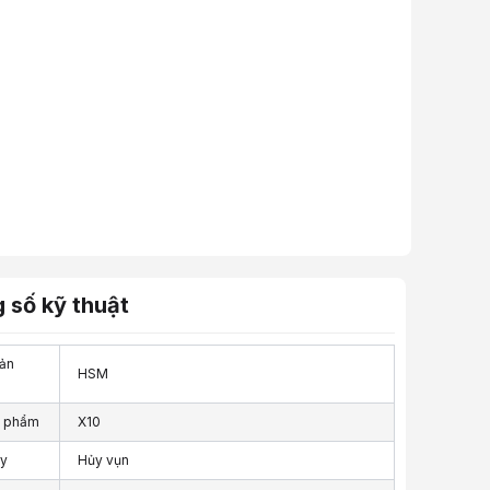
 số kỹ thuật
ản
HSM
n phẩm
X10
ủy
Hủy vụn