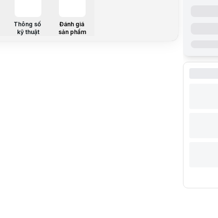
Thông số
Đánh giá
Mã sản ph
kỹ thuật
sản phẩm
Kiểu hủy
Công suất 
Kích cỡ hủ
Độ rộng mi
Thể tích t