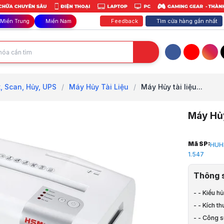
Feedback
Tìm cửa hàng gần nhất
Miền Trung
Miền Nam
Facebook
YouTube
Inst
, Scan, Hủy, UPS
/
Máy Hủy Tài Liệu
/
Máy Hủy tài liệu...
Máy Hủy
Trang chủ
Mã SP:
HUH
1
1.547
TB Văn Phò
2
Thông 
Photo, Fax,
3
- - Kiểu h
Máy Hủy Tà
- - Kích t
4
- - Công s
Máy Hủy tài