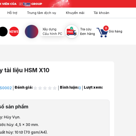
Hỗ trợ
Trung tâm dịch vụ
Khuyến mãi
Tài khoản
0
Xây dựng
Tra cứu
Giỏ hàng
NEWS
Cấu hình PC
Đơn hàng
agram
TikTok
 tài liệu HSM X10
Đánh giá:
Bình luận:
Lượt xem:
S0002
0
ng, Hội Nghị
số sản phẩm
 Scan, Hủy, UPS
ủy: Hủy Vụn.
i Liệu
hước hủy: 4,5 x 30 mm.
uất hủy: 10 tờ (70 gsm/A4).
 liệu HSM X10