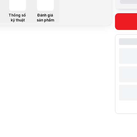
Thời lượng 
Công suất 
Dung tích tú
Thông số
Đánh giá
Hệ thống l
kỹ thuật
sản phẩm
Đèn chiếu 
Tính năng đ
Phụ kiện đi
Khả năng r
Kích thước
Kích thước 
Mô tả sản 
Máy hút bụi
Thiết kế & 
H60 Hub Pro
Lực hút 17
Động cơ hiệ
Pin 80 phút
Pin tháo rờ
Thao tác & 
Thân máy nặ
Lưu ý:
Bài v
Danh mục: