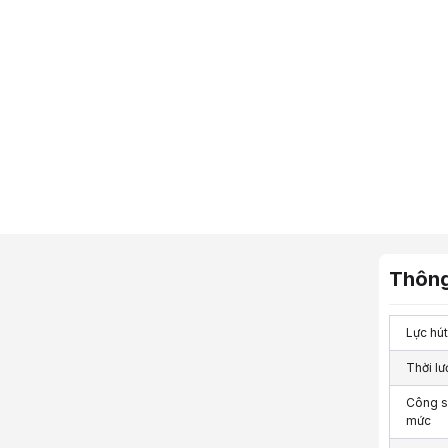
Thông
Lực hút
Thời lư
Công s
mức