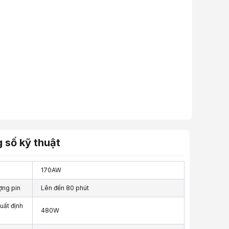
 số kỹ thuật
170AW
ợng pin
Lên đến 80 phút
uất định
480W