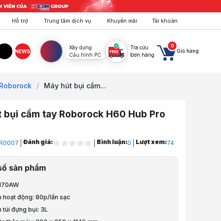
Hỗ trợ
Trung tâm dịch vụ
Khuyến mãi
Tài khoản
0
Xây dựng
Tra cứu
Giỏ hàng
NEWS
Cấu hình PC
Đơn hàng
agram
TikTok
 Roborock
/
Máy hút bụi cầm...
 bụi cầm tay Roborock H60 Hub Pro
Đánh giá:
Bình luận:
Lượt xem:
R0007
0
74
Điện Máy, Sức Khỏe
số sản phẩm
Nhà Cửa
: 170AW
n hoạt động: 80p/lần sạc
i cầm tay
h túi đựng bụi: 3L
i Cầm Tay Roborock