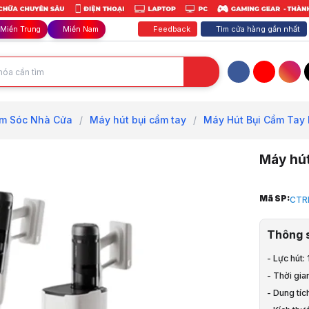
Feedback
Tìm cửa hàng gần nhất
Miền Trung
Miền Nam
Facebook
YouTube
Inst
m Sóc Nhà Cửa
/
Máy hút bụi cầm tay
/
Máy Hút Bụi Cầm Tay
Máy hút
Trang chủ
Mã SP:
CTR
1
Gia Dụng, 
Thông 
2
Chăm Sóc 
- Lực hút
3
- Thời gia
Máy hút bụ
4
- Dung tíc
Máy Hút Bụ