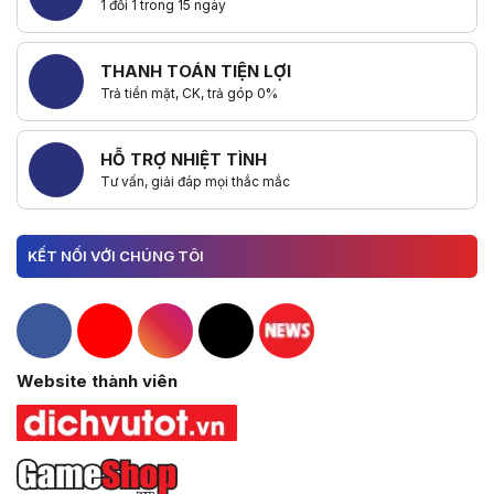
1 đổi 1 trong 15 ngày
THANH TOÁN TIỆN LỢI
Trả tiền mặt, CK, trả góp 0%
HỖ TRỢ NHIỆT TÌNH
Tư vấn, giải đáp mọi thắc mắc
KẾT NỐI VỚI CHÚNG TÔI
Hacom Facebook
Hacom YouTube
Hacom Instagram
Hacom TikTok
Website thành viên