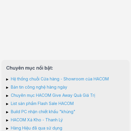
Chuyên mục nổi bật:
▸
Hệ thống chuỗi Cửa hàng - Showroom của HACOM
▸
Bản tin công nghệ hàng ngày
▸
Chuyên mục HACOM Give Away Quà Giá Trị
▸
List sản phẩm Flash Sale HACOM
▸
Build PC nhận chiết khấu "khủng"
▸
HACOM Xả Kho - Thanh Lý
▸
Hàng Hiệu đã qua sử dụng