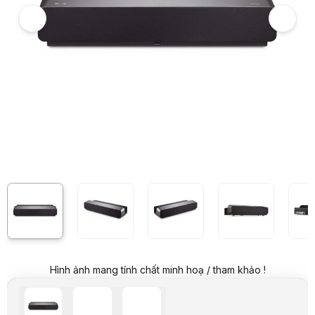
Hình ảnh và video sản phẩm
Máy chiếu ViewSonic X1000
Giá niêm yết:
68.880.000 VND
Giá mua online:
59.899.000 VND
Tiết kiệm 8.981.000 VND (-13%)
Giá mua trả góp (6 tháng):
9.983.167 VND / tháng
Trả góp qua thẻ VISA (12 tháng):
4.991.584 VND / tháng
Giá đã bao gồm VAT
Mã sản phẩm:
CHVS0098
Bảo hành:
24 Tháng
Thương hiệu:
VIEWSONIC
Tình trạng:
Order trước – giao sau
Thêm vào giỏ hàng
Mua ngay
Mua trả góp 0%
Thông số nổi bật
Công nghệ: LED
Độ phân giải thực: 4K (3840 x 2160)
Độ sáng: 2400 (LED Lumens)
Độ tương phản : 3000000: 1
Màu săc hiển thị: 1.07 tỷ màu
Tuổi thọ bóng đèn : 30,000 giờ
Thông số kỹ thuật
Hình ảnh mang tính chất minh hoạ / tham khảo !
THÔNG TIN CƠ BẢN
Thương hiệu
ViewSonic
Model
X1000