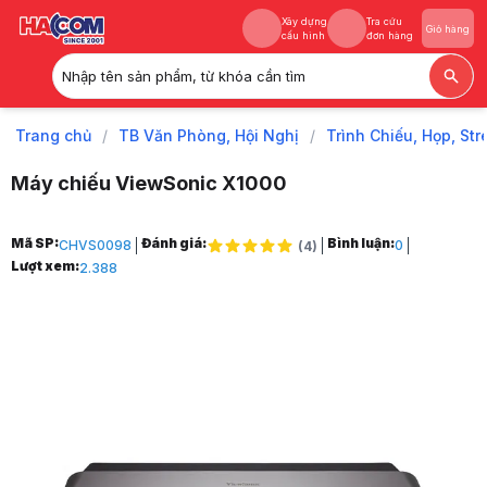
Xây dựng
Tra cứu
Giỏ hàng
cấu hình
đơn hàng
Nhập tên sản phẩm, từ khóa cần tìm
Xây dựng
Tra cứu
Giỏ hàng
cấu hình
đơn hàng
Trang chủ
/
TB Văn Phòng, Hội Nghị
/
Trình Chiếu, Họp, St
Máy chiếu ViewSonic X1000
Trang chủ
Mã SP:
Đánh giá:
Bình luận:
CHVS0098
0
(
4
)
1
Lượt xem:
2.388
TB Văn Phòng, Hội Nghị
2
Trình Chiếu, Họp, Stream
3
Máy Chiếu & Phụ Kiện
4
Máy Chiếu
5
Máy chiếu ViewSonic X1000
6