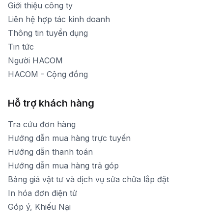
Giới thiệu công ty
1900 1903 (máy lẻ 160)
[email protected]
Liên hệ hợp tác kinh doanh
Thời gian mở cửa: Từ 8h30-20h hàng ngày
Thông tin tuyển dụng
Tin tức
Người HACOM
HACOM - Cộng đồng
Hỗ trợ khách hàng
Tra cứu đơn hàng
Hướng dẫn mua hàng trực tuyến
Hướng dẫn thanh toán
Hướng dẫn mua hàng trả góp
Bảng giá vật tư và dịch vụ sửa chữa lắp đặt
In hóa đơn điện tử
Góp ý, Khiếu Nại