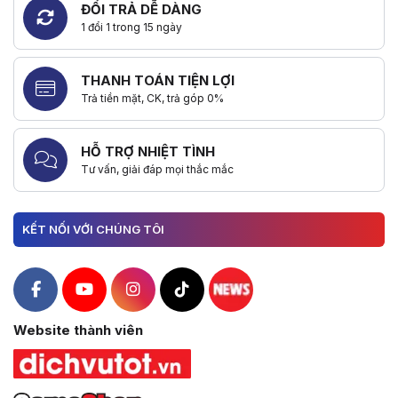
ĐỔI TRẢ DỄ DÀNG
1 đổi 1 trong 15 ngày
THANH TOÁN TIỆN LỢI
Trả tiền mặt, CK, trả góp 0%
HỖ TRỢ NHIỆT TÌNH
Tư vấn, giải đáp mọi thắc mắc
KẾT NỐI VỚI CHÚNG TÔI
Hacom Facebook
Hacom YouTube
Hacom Instagram
Hacom TikTok
Website thành viên