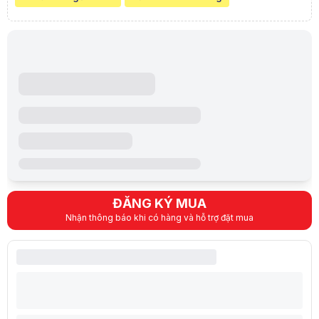
Tốc độ khung hình
60 FPS
Đèn chiếu
LED
Tuổi thọ đèn chiếu
Trên 30.000 giờ
Kích thước chiếu
20-100 inches
Khoảng cách chiếu
1.55 mét – 2.8 mét
Màu sắc
Trắng
Ram
1 GB
Bộ nhớ trong
8 GB
Hệ điều hành
Android TV 9
Công suất
57W
Loa
2 loa * 6W
Ngôn ngữ
23 ngôn ngữ, có Tiếng
Kích thước
118*135*146 mm
ĐĂNG KÝ MUA
Trọng lượng
1,2kg
Nhận thông báo khi có hàng và hỗ trợ đặt mua
Cổng kết nối
HDMI, USB, AUDIO 3.
Ứng dụg
Xem phim tại nhà, mang
THÔNG SỐ KHÁC
Xuất xứ
TQ
Bảo hành
12 tháng
Mô tả sản phẩm
Máy Chiếu Mini Beecube X2 Max với độ phân giải Full HD (1920x1080P