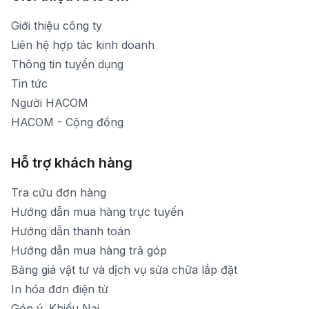
1900 1903 (máy lẻ 159) -(028)73000322
Thời gian nghỉ trưa: Từ 12h-13h30 hàng ngày
Giới thiệu công ty
1900 1903 (máy lẻ 160)
[email protected]
Liên hệ hợp tác kinh doanh
Thời gian mở cửa: Từ 8h30-20h hàng ngày
Thông tin tuyển dụng
Tin tức
Người HACOM
HACOM - Cộng đồng
Hỗ trợ khách hàng
Tra cứu đơn hàng
Hướng dẫn mua hàng trực tuyến
Hướng dẫn thanh toán
Hướng dẫn mua hàng trả góp
Bảng giá vật tư và dịch vụ sửa chữa lắp đặt
In hóa đơn điện tử
Góp ý, Khiếu Nại