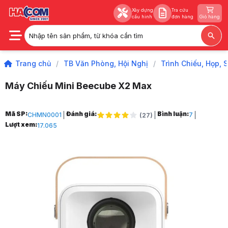
Xây dựng
Tra cứu
cấu hình
đơn hàng
Giỏ hàng
Nhập tên sản phẩm, từ khóa cần tìm
Xây dựng
Tra cứu
cấu hình
đơn hàng
Giỏ hàng
Trang chủ
/
TB Văn Phòng, Hội Nghị
/
Trình Chiếu, Họp, 
Máy Chiếu Mini Beecube X2 Max
Trang chủ
Mã SP:
Đánh giá:
Bình luận:
CHMN0001
7
(
27
)
1
Lượt xem:
17.065
TB Văn Phòng, Hội Nghị
2
Trình Chiếu, Họp, Stream
3
Máy Chiếu & Phụ Kiện
4
Máy Chiếu
5
Máy Chiếu Mini Beecube X2 Max
6