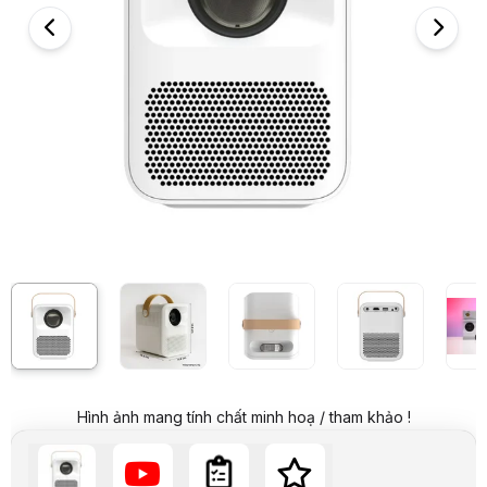
Hình ảnh và video sản phẩm
Máy Chiếu Mini Beecube X2 Max
Video review chi tiết Máy Chiếu Mini Beecube X2 Max
Hình ảnh mang tính chất minh hoạ / tham khảo !
Giá niêm yết:
5.989.000 VND
Giá mua online:
3.299.000 VND
Tiết kiệm 2.690.000 VND (-45%)
Giá mua trả góp (6 tháng):
549.834 VND / tháng
Trả góp qua thẻ VISA (12 tháng):
274.917 VND / tháng