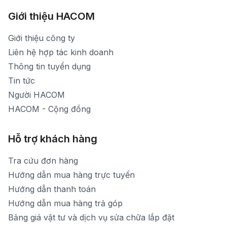
Hình ảnh thực tế từ showroom
Thời gian mở cửa: Từ 8h30-20h30 hàng ngày
[email protected]
Xem bản đồ đường đi
Giới thiệu HACOM
Thời gian mở cửa: Từ 8h30-19h hàng ngày
1900 1903 (máy lẻ 159) -(028)73000322
Thời gian nghỉ trưa: Từ 12h-13h30 hàng ngày
Giới thiệu công ty
1900 1903 (máy lẻ 160)
[email protected]
Liên hệ hợp tác kinh doanh
Thời gian mở cửa: Từ 8h30-20h hàng ngày
Thông tin tuyển dụng
Tin tức
Người HACOM
HACOM - Cộng đồng
Hỗ trợ khách hàng
Tra cứu đơn hàng
Hướng dẫn mua hàng trực tuyến
Hướng dẫn thanh toán
Hướng dẫn mua hàng trả góp
Bảng giá vật tư và dịch vụ sửa chữa lắp đặt