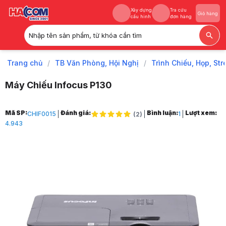
Xây dựng
Tra cứu
Giỏ hàng
cấu hình
đơn hàng
Nhập tên sản phẩm, từ khóa cần tìm
Xây dựng
Tra cứu
Giỏ hàng
cấu hình
đơn hàng
Trang chủ
/
TB Văn Phòng, Hội Nghị
/
Trình Chiếu, Họp, St
Máy Chiếu Infocus P130
Trang chủ
Mã SP:
Đánh giá:
Bình luận:
Lượt xem:
CHIF0015
1
(
2
)
1
4.943
TB Văn Phòng, Hội Nghị
2
Trình Chiếu, Họp, Stream
3
Máy Chiếu & Phụ Kiện
4
Máy Chiếu
5
Máy chiếu trường học
6