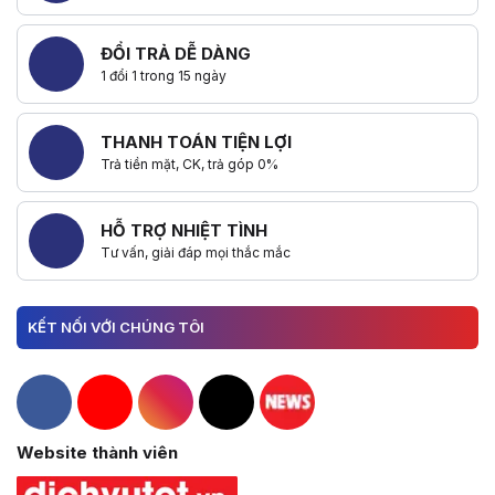
ĐỔI TRẢ DỄ DÀNG
1 đổi 1 trong 15 ngày
THANH TOÁN TIỆN LỢI
Trả tiền mặt, CK, trả góp 0%
HỖ TRỢ NHIỆT TÌNH
Tư vấn, giải đáp mọi thắc mắc
KẾT NỐI VỚI CHÚNG TÔI
Hacom Facebook
Hacom YouTube
Hacom Instagram
Hacom TikTok
Website thành viên