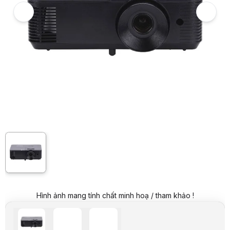
Máy Chiếu Infocus P130
7
Hình ảnh và video sản phẩm
Máy Chiếu Infocus P130
Giá niêm yết:
9.099.000 VND
Giá mua online:
8.499.000 VND
Tiết kiệm 600.000 VND (-7%)
Giá mua trả góp (6 tháng):
1.416.500 VND / tháng
Trả góp qua thẻ VISA (12 tháng):
708.250 VND / tháng
Giá đã bao gồm VAT
Mã sản phẩm:
CHIF0015
Bảo hành:
24 Tháng đối với thân máy, 12 tháng hoặc 1000h đối với bó
Thương hiệu:
INFOCUS
Tình trạng:
Order trước – giao sau
Thêm vào giỏ hàng
Mua ngay
Mua trả góp 0%
Thông số nổi bật
Công nghệ: DLP
Cường độ sáng: 3800 ANSI Lumens
Độ phân giải thực: SVGA (800x600)
Độ tương phản: 30.000 : 1
Công suất bóng đèn: 203W
Hình ảnh mang tính chất minh hoạ / tham khảo !
Thông số kỹ thuật
THÔNG TIN CƠ BẢN
Thương hiệu
Infocus
Model
P130