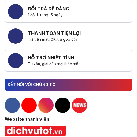
ĐỔI TRẢ DỄ DÀNG
1 đổi 1 trong 15 ngày
THANH TOÁN TIỆN LỢI
Trả tiền mặt, CK, trả góp 0%
HỖ TRỢ NHIỆT TÌNH
Tư vấn, giải đáp mọi thắc mắc
KẾT NỐI VỚI CHÚNG TÔI
Hacom Facebook
Hacom YouTube
Hacom Instagram
Hacom TikTok
Website thành viên