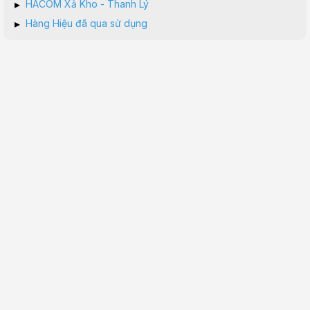
▸
HACOM Xả Kho - Thanh Lý
▸
Hàng Hiệu đã qua sử dụng