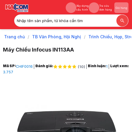
Xây dựng
Tra cứu
Giỏ hàng
cấu hình
đơn hàng
Nhập tên sản phẩm, từ khóa cần tìm
Xây dựng
Tra cứu
Giỏ hàng
cấu hình
đơn hàng
Trang chủ
/
TB Văn Phòng, Hội Nghị
/
Trình Chiếu, Họp, St
Máy Chiếu Infocus IN113AA
Trang chủ
Mã SP:
Đánh giá:
Bình luận:
Lượt xem:
CHIF0016
1
(
10
)
1
3.757
TB Văn Phòng, Hội Nghị
2
Trình Chiếu, Họp, Stream
3
Máy Chiếu & Phụ Kiện
4
Máy Chiếu
5
Máy Chiếu Infocus IN113AA
6