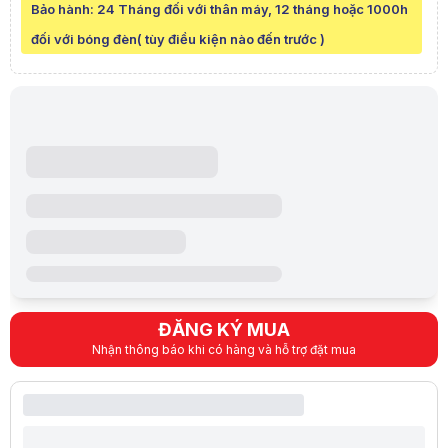
Bảo hành:
24 Tháng đối với thân máy, 12 tháng hoặc 1000h
THÔNG SỐ KHÁC
đối với bóng đèn( tùy điều kiện nào đến trước )
Xuất xứ
TQ
Thân máy: 2 năm
Bảo hành
Bóng đèn: 12 tháng hoặc 1000 gi
Mô tả sản phẩm
Máy Chiếu Infocus IN113AA ( sử dụng công nghệ DLP là công nghệ máy 
Máy chiếu Infocus có cường độ sáng lớn 4000 Lumens,độ tương phản 30
Độ tương phản cao thêm chiều sâu hơn cho hình ảnh của bạn với màu s
Bóng chiếu với tuổi thọ cao, hình ảnh sắc nét
Sở hữu kích thước 236 x 313 x 107 mm cùng trọng lượng nhỏ gọn chỉ 2.
Sở hữu bóng đèn 203W với tuổi thọ bóng lên đến 10.000 giờ ( Eco Mod
Trang bị toàn diện, cổng USB có thể sạc điện.
Máy chiếu trang bị sẵn loa 3W tích hợp mạnh mẽ cho phép bạn nghe r
Infocus IN113AA có độ ồn 26dB chỉ như tiếng thì thầm của bạn, không g
Ống kính của máy chiếu cho tỷ lệ phóng hình: 1.94 ~ 2.16 và kích cỡ
ĐĂNG KÝ MUA
Thông số kỹ thuật
Công nghệ hiển thị: Texas Instruments DLP® 0.55" DMD
Nhận thông báo khi có hàng và hỗ trợ đặt mua
Cường độ sáng: 4.000 ANSI lumens
Độ phân giải thực: 800 x 600 (SVGA)
Độ tương phản: 30.000:1
Kích thước hiển thị : 30” – 300’’
Tỷ lệ khung hình hiển thị: , 4:3, 16:10, 16:9