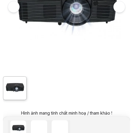
Hình ảnh và video sản phẩm
Máy Chiếu Infocus IN113AA
Giá niêm yết:
12.999.000 VND
Giá mua online:
8.999.000 VND
Tiết kiệm 4.000.000 VND (-31%)
Giá mua trả góp (6 tháng):
1.499.834 VND / tháng
Trả góp qua thẻ VISA (12 tháng):
749.917 VND / tháng
Giá đã bao gồm VAT
Mã sản phẩm:
CHIF0016
Bảo hành:
24 Tháng đối với thân máy, 12 tháng hoặc 1000h đối với bó
Thương hiệu:
INFOCUS
Tình trạng:
Order trước – giao sau
Thêm vào giỏ hàng
Mua ngay
Mua trả góp 0%
Thông số nổi bật
Công nghệ hiển thị: DLP
Độ phân giải: SVGA 800x600
Độ tương phản: 30.000:1
Cường độ sáng: 4,000 Lumens
Thông số kỹ thuật
THÔNG TIN CƠ BẢN
Thương hiệu
Infocus
Hình ảnh mang tính chất minh hoạ / tham khảo !
Model
IN113AA
CHI TIẾT
Công nghệ
Texas Instruments DLP® 0.47″