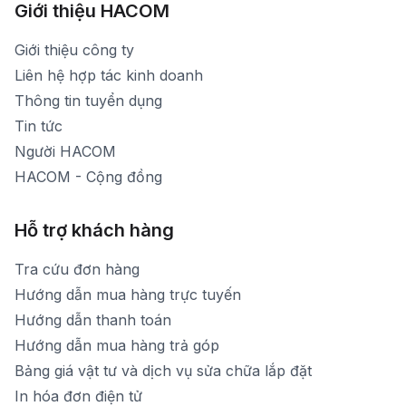
Xem bản đồ đường đi
Giới thiệu HACOM
Thời gian mở cửa: Từ 8h30-19h hàng ngày
1900 1903 (máy lẻ 159) -(028)73000322
Thời gian nghỉ trưa: Từ 12h-13h30 hàng ngày
Giới thiệu công ty
1900 1903 (máy lẻ 160)
[email protected]
Liên hệ hợp tác kinh doanh
Thời gian mở cửa: Từ 8h30-20h hàng ngày
Thông tin tuyển dụng
Tin tức
Người HACOM
HACOM - Cộng đồng
Hỗ trợ khách hàng
Tra cứu đơn hàng
Hướng dẫn mua hàng trực tuyến
Hướng dẫn thanh toán
Hướng dẫn mua hàng trả góp
Bảng giá vật tư và dịch vụ sửa chữa lắp đặt
In hóa đơn điện tử