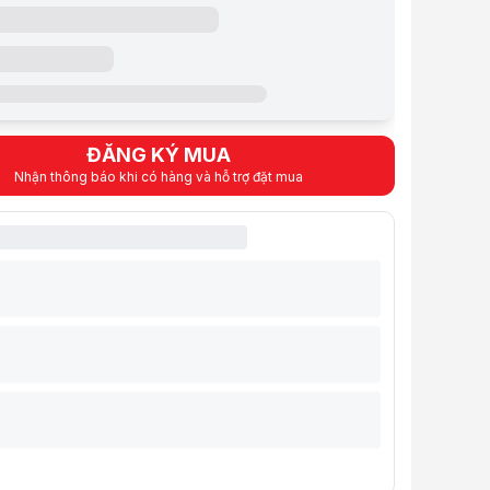
 gồm VAT
ẩm:
CHVS0085
2 năm cho thân máy, 1 năm hoặc 1000 giờ cho bóng đèn
ệu:
VIEWSONIC
:
Order trước – giao sau
iỏ hàng
Mua ngay
Mua trả góp 0%
i bật
: 0.55 inch XGA
ĐĂNG KÝ MUA
sáng : 3800 ANSI lumens
Nhận thông báo khi có hàng và hỗ trợ đặt mua
ải thực : XGA (1024 x 768)
hản : 22,000:1
bóng đèn : 5000/15000
ỹ thuật
N CƠ BẢN
ệu
Viewsonic
PA503XB
0.55 inch XGA
sáng
3800 ANSI lumens
i thực
XGA (1024 x 768)
hản
22,000:1
óng đèn
5000/15000
bóng đèn
190W