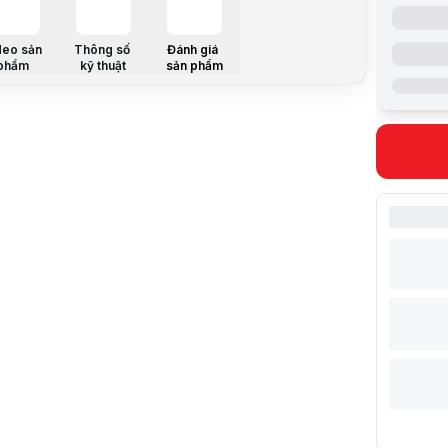
Giá đã bao
Mã sản ph
Bảo hành:
deo sản
Thông số
Đánh giá
Thương hi
phẩm
kỹ thuật
sản phẩm
Tình trạng
Thêm vào g
Thông số nổ
Công nghệ 
Cường độ 
Độ phân gi
Độ tương p
Tuổi thọ 
Thông số k
THÔNG TI
Thương hi
Model
CHI TIẾT
Công nghệ
Cường độ 
Độ phân giả
Độ tương p
Tuổi thọ b
Công suất 