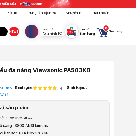
Hỗ trợ
Trung tâm dịch vụ
Khuyến mãi
Tài khoản
0
Xây dựng
Tra cứu
Giỏ hàng
NEWS
Cấu hình PC
Đơn hàng
agram
TikTok
iếu đa năng Viewsonic PA503XB
Đánh giá:
Bình luận:
S0085
2
(
4
)
7.721
số sản phẩm
trường học
hệ : 0.55 inch XGA
đa năng Viewsonic PA503XB
ộ sáng : 3800 ANSI lumens
à video sản phẩm
giải thực : XGA (1024 x 768)