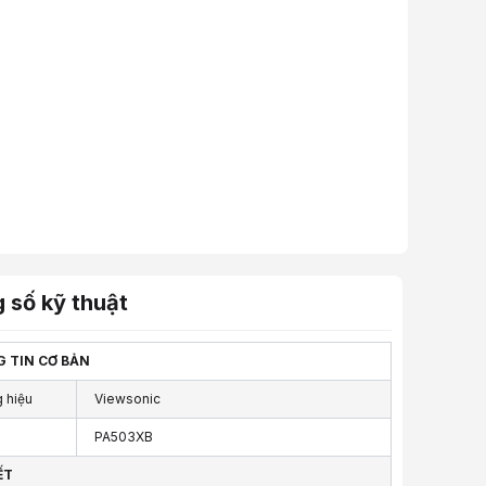
 số kỹ thuật
 TIN CƠ BẢN
 hiệu
Viewsonic
PA503XB
ẾT