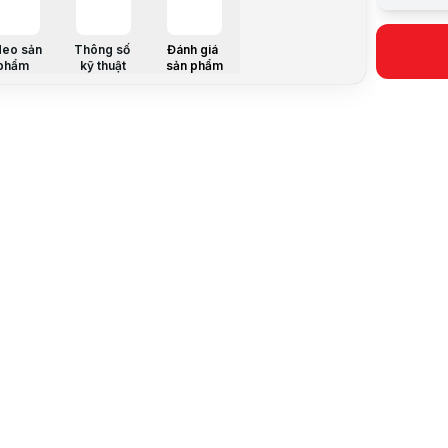
Trả góp qua
Giá đã bao
deo sản
Thông số
Đánh giá
Mã sản ph
phẩm
kỹ thuật
sản phẩm
Bảo hành:
Thương hi
Tình trạng
Thêm vào g
Thông số nổ
Đèn Flash:
Khẩu độ: f
Khoảng các
Loại giấy 
Pin: Lithiu
Tiêu cự: 
Trọng lượ
Cảm biến: 
Thông số k
Thương hi
Chủng loại