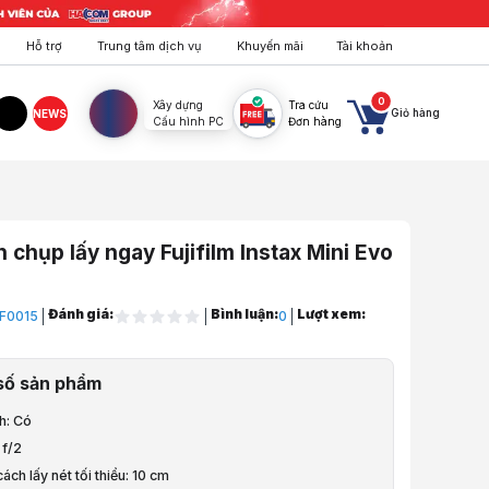
Hỗ trợ
Trung tâm dịch vụ
Khuyến mãi
Tài khoản
0
Xây dựng
Tra cứu
Giỏ hàng
NEWS
Cấu hình PC
Đơn hàng
agram
TikTok
 chụp lấy ngay Fujifilm Instax Mini Evo
Đánh giá:
Bình luận:
Lượt xem:
F0015
0
ng, Hội Nghị
số sản phẩm
h: Có
 Lịch, Dã Ngoại
 f/2
ách lấy nét tối thiểu: 10 cm
p lấy ngay Fujifilm Instax Mini Evo Brown