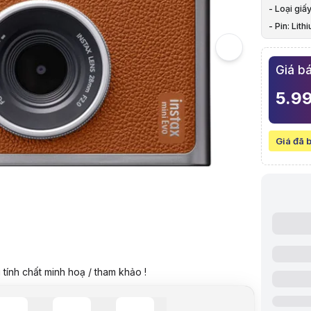
5
- Loại giấ
Hình ảnh v
- Pin: Lith
Máy ảnh chụ
- Tiêu cự
- Trọng l
Giá bá
- Cảm biế
5.9
Giá đã 
Video revie
tính chất minh hoạ / tham khảo !
Giá niêm yế
Giá mua on
Giá mua trả