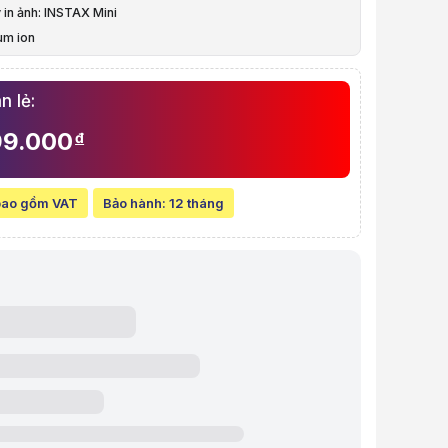
y in ảnh: INSTAX Mini
à video sản phẩm
ium ion
p lấy ngay Fujifilm Instax Mini Evo Brown
: 28mm
ượng: 285g
n lẻ:
n: CMOS 1/5 inch
99.000
đ
bao gồm VAT
Bảo hành:
12 tháng
w chi tiết Máy ảnh chụp lấy ngay Fujifilm Instax Mini Evo Brown
t:
5.999.000 VND
line:
5.999.000 VND
 góp (6 tháng):
999.834 VND / tháng