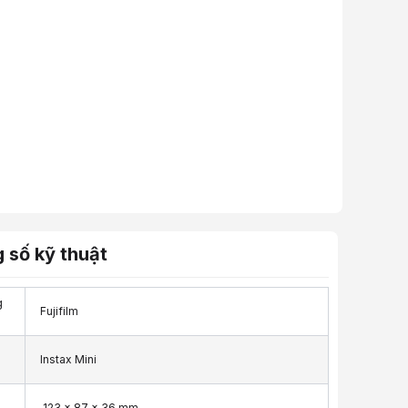
 số kỹ thuật
g
Fujifilm
Instax Mini
123 x 87 x 36 mm