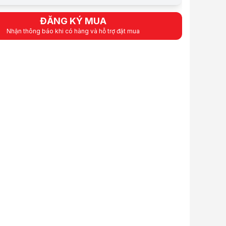
 thẻ VISA (12 tháng):
499.917 VND / tháng
 gồm VAT
ĐĂNG KÝ MUA
ẩm:
ANHF0015
Nhận thông báo khi có hàng và hỗ trợ đặt mua
12 tháng
ệu:
FUJIFILM
:
Order trước – giao sau
iỏ hàng
Mua ngay
Mua trả góp 0%
i bật
 Có
/2
h lấy nét tối thiểu: 10 cm
in ảnh: INSTAX Mini
m ion
28mm
ng: 285g
CMOS 1/5 inch
ỹ thuật
ệu
Fujifilm
Instax Mini