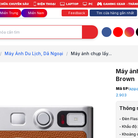
Feedback
Tìm cửa hàng gần nhất
Miền Trung
Miền Nam
Facebook
YouTube
Inst
/
Máy Ảnh Du Lịch, Dã Ngoại
/
Máy ảnh chụp lấy...
Máy ảnh
Brown
Trang chủ
Mã SP:
ANH
1
2.903
TB Văn Phò
2
Thông 
Máy Ảnh
3
- Đèn Flas
Máy Ảnh Du
- Khẩu độ:
4
- Khoảng c
Máy ảnh chụ