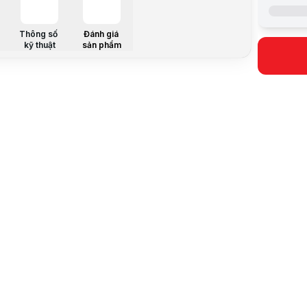
Thương hi
Thông số
Đánh giá
kỹ thuật
sản phẩm
Chủng loại
Kích thước
Trọng lượn
Loại pin
Ống kính F
Phạm vi hi
Tốc độ ch
Màn hình 
Mô tả sản 
Máy ảnh chụ