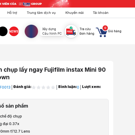
Hỗ trợ
Trung tâm dịch vụ
Khuyến mãi
Tài khoản
0
Xây dựng
Tra cứu
Giỏ hàng
NEWS
Cấu hình PC
Đơn hàng
agram
TikTok
 chụp lấy ngay Fujifilm instax Mini 90
own
Đánh giá:
Bình luận:
Lượt xem:
F0013
0
ng, Hội Nghị
số sản phẩm
 chế độ chụp
 Lịch, Dã Ngoại
g đại 0.37x
 60mm f/12.7 Lens
p lấy ngay Fujifilm instax Mini 90 Neo Brown