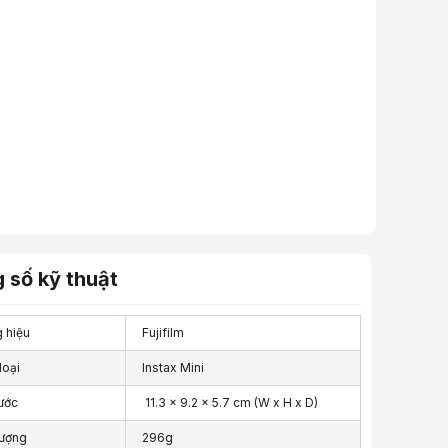
 số kỹ thuật
 hiệu
Fujifilm
loại
Instax Mini
ước
11.3 x 9.2 x 5.7 cm (W x H x D)
lượng
296g