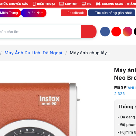
Feedback
Tìm cửa hàng gần nhất
Miền Trung
Miền Nam
Facebook
YouTube
Inst
/
Máy Ảnh Du Lịch, Dã Ngoại
/
Máy ảnh chụp lấy...
Máy ảnh
Neo Br
Trang chủ
Mã SP:
ANH
1
2.323
TB Văn Phò
2
Thông 
Máy Ảnh
3
- Đa dạng
Máy Ảnh Du
- Độ phón
4
- Fujifilm
Máy ảnh chụ