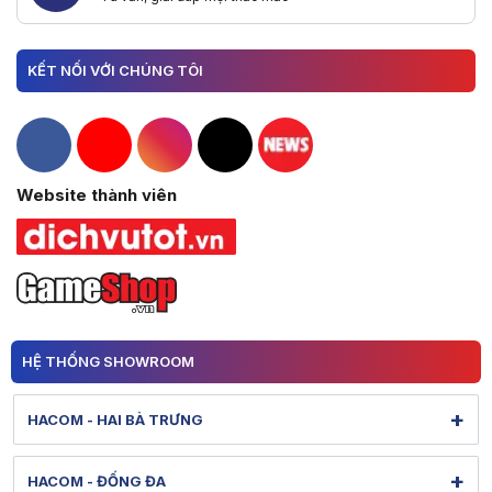
KẾT NỐI VỚI CHÚNG TÔI
Hacom Facebook
Hacom YouTube
Hacom Instagram
Hacom TikTok
Website thành viên
HỆ THỐNG SHOWROOM
+
HACOM - HAI BÀ TRƯNG
131 Lê Thanh Nghị - Bạch Mai - Hà Nội
+
HACOM - ĐỐNG ĐA
Hình ảnh thực tế từ showroom