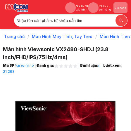
Xây dựng
Tra cứu
Giỏ hàng
cấu hình
đơn hàng
Nhập tên sản phẩm, từ khóa cần tìm
Xây dựng
Tra cứu
Giỏ hàng
cấu hình
đơn hàng
Trang chủ
/
Màn Hình Máy Tính, Tay Treo
/
Màn Hình The
Màn hình Viewsonic VX2480-SHDJ (23.8
inch/FHD/IPS/75Hz/4ms)
Trang chủ
Mã SP:
Đánh giá:
Bình luận:
Lượt xem:
MOVI0132
0
1
21.298
Màn Hình Máy Tính, Tay Treo
2
Màn Hình Theo Hãng
3
Màn Hình ViewSonic
4
Màn hình Viewsonic VX2480-SHDJ (23.8 inch/FHD/IPS/75Hz/4ms)
5
Hình ảnh và video sản phẩm
Màn hình Viewsonic VX2480-SHDJ (23.8 inch/FHD/IPS/75Hz/4ms)