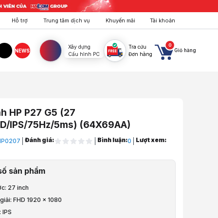
Hỗ trợ
Trung tâm dịch vụ
Khuyến mãi
Tài khoản
0
Xây dựng
Tra cứu
Giỏ hàng
NEWS
Cấu hình PC
Đơn hàng
agram
TikTok
nh HP P27 G5 (27
HD/IPS/75Hz/5ms) (64X69AA)
Đánh giá:
Bình luận:
Lượt xem:
P0207
0
áy Tính, Tay Treo
số sản phẩm
Theo Hãng
ớc: 27 inch
P
giải: FHD 1920 x 1080
 IPS
P P27 G5 (27 inch/FHD/IPS/75Hz/5ms) (64X69AA)