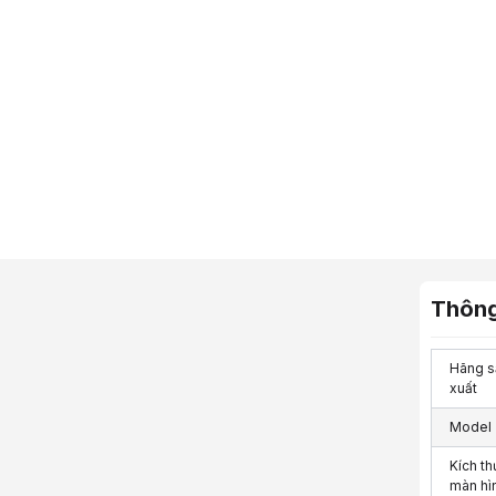
Thông
Hãng s
xuất
Model
Kích th
màn hì