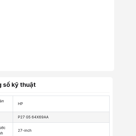
 số kỹ thuật
ản
HP
P27 G5 64X69AA
ước
27-inch
nh