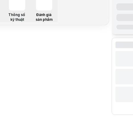
Thông số k
Hãng sản x
Model
Thông số
Đánh giá
kỹ thuật
sản phẩm
Kích thước
Độ phân gi
Tỉ lệ
Độ sáng
Màu sắc hiể
Độ tương p
Tần số qué
Cổng kết n
Thời gian 
Góc nhìn
Điện năng t
Kích thước
Cân nặng
Mô tả sản 
Màn hình 
Thiết kế H
Với kích th
Chân đế chắ
Màu sắc tru