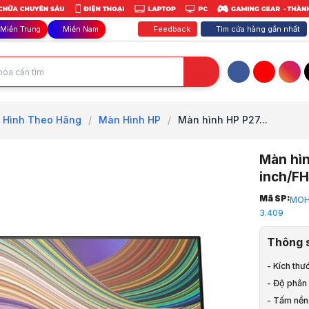
Feedback
Tìm cửa hàng gần nhất
Miền Trung
Miền Nam
Facebook
YouTube
Inst
 Hình Theo Hãng
/
Màn Hình HP
/
Màn hình HP P27...
Màn hì
inch/F
Trang chủ
Mã SP:
MOH
1
3.409
Màn Hình M
2
Thông 
Màn Hình 
3
- Kích thư
Màn Hình H
- Độ phân 
4
- Tấm nền:
Màn hình H