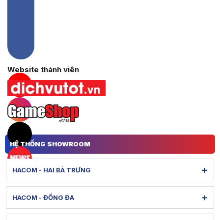
Hacom Facebook
Website thành viên
Hacom YouTube
Hacom Instagram
Hacom TikTok
HỆ THỐNG SHOWROOM
+
HACOM - HAI BÀ TRƯNG
131 Lê Thanh Nghị - Bạch Mai - Hà Nội
+
HACOM - ĐỐNG ĐA
Hình ảnh thực tế từ showroom
Xem bản đồ đường đi
284 Thái Hà - Ô Chợ Dừa - Hà Nội