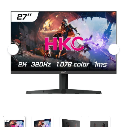
Màn hình HKC MG27Q320 (27 inch/QHD/Fast IPS/320Hz/1ms)
Giá niêm yết:
6.999.000 VND
Giá khuyến mại:
4.490.000 VND
Tiết kiệm 2.509.000 VND (-36%)
Giá mua online:
4.890.000 VND
Tiết kiệm 2.109.000 VND (-30%)
Giá mua trả góp (6 tháng):
815.000 VND / tháng
Trả góp qua thẻ VISA (12 tháng):
407.500 VND / tháng
Giá đã bao gồm VAT
Mã sản phẩm:
MOHK0084
Bảo hành:
24 Tháng
Thương hiệu:
HKC
Tình trạng:
Còn hàng
Thêm vào giỏ hàng
Mua ngay
Mua trả góp 0%
Thông số nổi bật
Kích thước: 27 inch
Độ phân giải: QHD 2560 x 1440
Công nghệ tấm nền: Fast IPS
Thời gian phản hồi: 1ms
Tần số quét: 320Hz
Độ sáng: 300 cd/m2
Tỉ lệ tương phản: 1000:1
Tương thích ngàm VESA: 100 x 100 mm
Cổng kết nối: HDMI 2.0&times;2 | DP 1.4
Phụ kiện: Adapter, DP cable
Thông số kỹ thuật