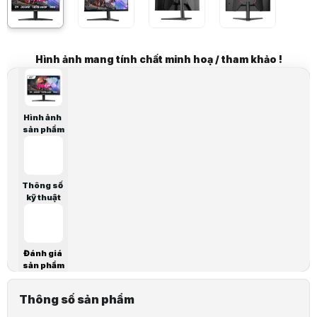
THÔNG TIN CHUNG
Nhà sản xuất
HKC
Tên sản phẩm
MG27Q320
Hình ảnh mang tính chất minh hoạ / tham khảo !
Mã sản phẩm (Code/Tag)
Loại sản phẩm
Màn hình phẳng
THÔNG SỐ CHI TIẾT
Hình ảnh
Kích thước hiển thị
27 inch
sản phẩm
Tỉ lệ màn hình
16:09
Độ phân giải
QHD 2560 x 1440
Tấm nền
Fast IPS
Thông số
Tần số quét
kỹ thuật
320Hz
Thời gian phản hồi
1ms
Độ tương phản
1,000:1 (Typ)
Độ sáng
300 cd/m² (typ)
Đánh giá
sản phẩm
Góc nhìn
178º horizontal, 178º vertical
Màu sắc màn hình
1.07 tỉ màu, DCI-P3: 90%
Thông số sản phẩm
Bề mặt màn hình
Anti-Glare, Hard Coating (3H)