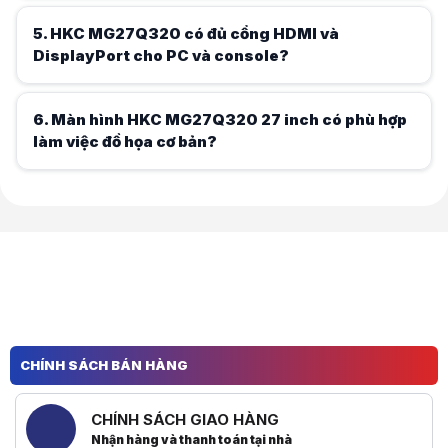
xem nhiều góc; so với TN, màu và góc nhìn tốt
5
.
HKC MG27Q320 có đủ cổng HDMI và
hơn
DisplayPort cho PC và console?
Hữu ích (
0
)
HKC MG27Q320 có 2 HDMI + 1 DP, linh hoạt kết
nối; so với màn 1 cổng, tiện chuyển đổi thiết bị hơn
6
.
Màn hình HKC MG27Q320 27 inch có phù hợp
làm việc đồ họa cơ bản?
Hữu ích (
0
)
HKC MG27Q320 90% DCI-P3 đáp ứng đồ họa cơ
bản, màu rộng hơn sRGB; so với màn chuyên
nghiệp, độ chuẩn màu thấp hơn
Hữu ích (
0
)
CHÍNH SÁCH BÁN HÀNG
CHÍNH SÁCH GIAO HÀNG
Nhận hàng và thanh toán tại nhà