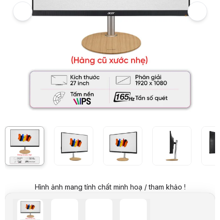
Video review chi tiết Màn hình ConceptD CP1 CP1271V (27 inch/FHD/
Giá niêm yết:
8.999.000 VND
Giá mua online:
2.599.000 VND
Tiết kiệm 6.400.000 VND (-71%)
Hình ảnh mang tính chất minh hoạ / tham khảo !
Giá mua trả góp (6 tháng):
433.167 VND / tháng
Trả góp qua thẻ VISA (12 tháng):
216.584 VND / tháng
Giá đã bao gồm VAT
Mã sản phẩm:
MOCD00001