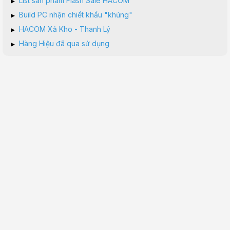
▸
List sản phẩm Flash Sale HACOM
▸
Build PC nhận chiết khấu "khủng"
▸
HACOM Xả Kho - Thanh Lý
▸
Hàng Hiệu đã qua sử dụng