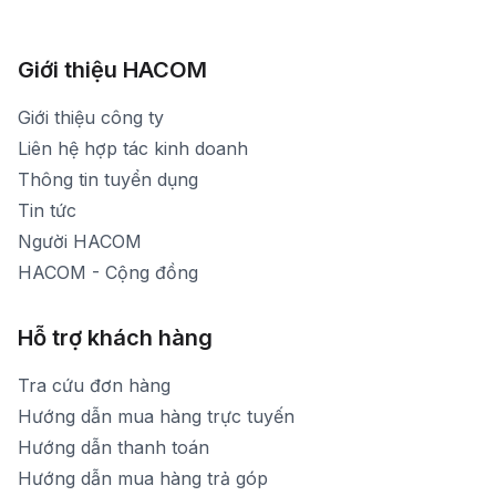
Xem bản đồ đường đi
783 Phan Văn Trị - Hạnh Thông - TP. Hồ Chí Minh
[email protected]
1900 1903 (máy lẻ 161) - (028)73000322
Hình ảnh thực tế từ showroom
Thời gian mở cửa: Từ 8h30-20h30 hàng ngày
[email protected]
Xem bản đồ đường đi
Giới thiệu HACOM
Thời gian mở cửa: Từ 8h30-19h hàng ngày
1900 1903 (máy lẻ 159) -(028)73000322
Thời gian nghỉ trưa: Từ 12h-13h30 hàng ngày
Giới thiệu công ty
1900 1903 (máy lẻ 160)
[email protected]
Liên hệ hợp tác kinh doanh
Thời gian mở cửa: Từ 8h30-20h hàng ngày
Thông tin tuyển dụng
Tin tức
Người HACOM
HACOM - Cộng đồng
Hỗ trợ khách hàng
Tra cứu đơn hàng
Hướng dẫn mua hàng trực tuyến
Hướng dẫn thanh toán
Hướng dẫn mua hàng trả góp