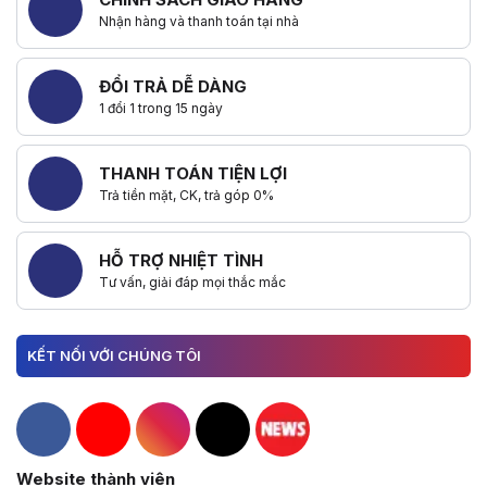
Nhận hàng và thanh toán tại nhà
ĐỔI TRẢ DỄ DÀNG
1 đổi 1 trong 15 ngày
THANH TOÁN TIỆN LỢI
Trả tiền mặt, CK, trả góp 0%
HỖ TRỢ NHIỆT TÌNH
Tư vấn, giải đáp mọi thắc mắc
KẾT NỐI VỚI CHÚNG TÔI
Hacom Facebook
Hacom YouTube
Hacom Instagram
Hacom TikTok
Website thành viên