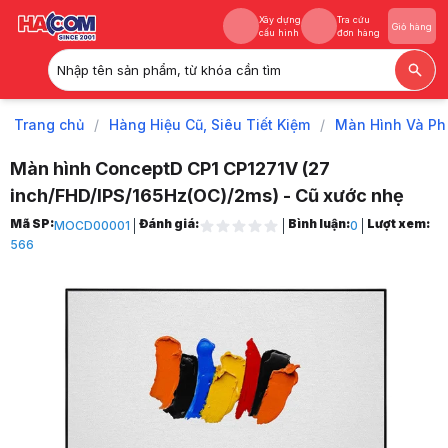
Xây dựng
Tra cứu
Giỏ hàng
cấu hình
đơn hàng
Nhập tên sản phẩm, từ khóa cần tìm
Xây dựng
Tra cứu
Giỏ hàng
cấu hình
đơn hàng
Trang chủ
/
Hàng Hiệu Cũ, Siêu Tiết Kiệm
/
Màn Hình Và Ph
Màn hình ConceptD CP1 CP1271V (27
inch/FHD/IPS/165Hz(OC)/2ms) - Cũ xước nhẹ
Trang chủ
Mã SP:
Đánh giá:
Bình luận:
Lượt xem:
MOCD00001
0
1
566
Hàng Hiệu Cũ, Siêu Tiết Kiệm
2
Màn Hình Và Phụ Kiện Cũ
3
Màn Hình Cũ
4
Màn hình ConceptD CP1 CP1271V (27 inch/FHD/IPS/165Hz(OC)/2ms) -
5
Hình ảnh và video sản phẩm
Màn hình ConceptD CP1 CP1271V (27 inch/FHD/IPS/165Hz(OC)/2ms) -