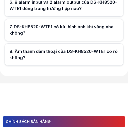
6
.
8 alarm input và 2 alarm output của DS-KH8520-
WTE1 dùng trong trường hợp nào?
Hữu ích (
0
)
7
.
DS-KH8520-WTE1 có lưu hình ảnh khi vắng nhà
không?
Hữu ích (
0
)
8
.
Âm thanh đàm thoại của DS-KH8520-WTE1 có rõ
không?
Hữu ích (
0
)
Hữu ích (
0
)
CHÍNH SÁCH BÁN HÀNG