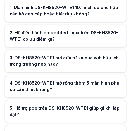
DS-KH8520-WTE1 cho phép nhận cuộc gọi và mở cửa từ xa qua wifi, phù 
1
.
Màn hình DS-KH8520-WTE1 10.1 inch có phù hợp
DS-KH8520-WTE1 mở rộng thêm 5 màn hình phụ có cần thiết không?
căn hộ cao cấp hoặc biệt thự không?
DS-KH8520-WTE1 phù hợp nhà nhiều tầng hoặc biệt thự nhờ hỗ trợ thêm 
Hỗ trợ poe trên DS-KH8520-WTE1 giúp gì khi lắp đặt?
DS-KH8520-WTE1 hỗ trợ poe giúp gọn dây và thuận tiện thi công, đặc biệ
8 alarm input và 2 alarm output của DS-KH8520-WTE1 dùng trong trườ
2
.
Hệ điều hành embedded linux trên DS-KH8520-
DS-KH8520-WTE1 có thể kết nối thêm cảm biến và hệ thống cảnh báo, p
WTE1 có ưu điểm gì?
DS-KH8520-WTE1 có lưu hình ảnh khi vắng nhà không?
DS-KH8520-WTE1 hỗ trợ thẻ nhớ lưu ảnh và tin nhắn, giúp xem lại lịch sử
Âm thanh đàm thoại của DS-KH8520-WTE1 có rõ không?
3
.
DS-KH8520-WTE1 mở cửa từ xa qua wifi hữu ích
Hữu ích (
0
)
DS-KH8520-WTE1 tích hợp micro và loa ngoài, hỗ trợ đàm thoại hai chiều r
trong trường hợp nào?
Hữu ích (
0
)
4
.
DS-KH8520-WTE1 mở rộng thêm 5 màn hình phụ
có cần thiết không?
Hữu ích (
0
)
5
.
Hỗ trợ poe trên DS-KH8520-WTE1 giúp gì khi lắp
đặt?
Hữu ích (
0
)