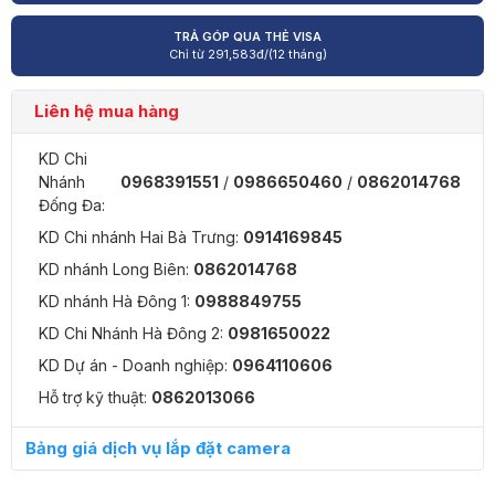
TRẢ GÓP QUA THẺ VISA
Chỉ từ
291,583
đ/(12 tháng)
Liên hệ mua hàng
KD Chi
Nhánh
0968391551
/
0986650460
/
0862014768
Đống Đa:
KD Chi nhánh Hai Bà Trưng:
0914169845
KD nhánh Long Biên:
0862014768
KD nhánh Hà Đông 1:
0988849755
KD Chi Nhánh Hà Đông 2:
0981650022
KD Dự án - Doanh nghiệp:
0964110606
Hỗ trợ kỹ thuật:
0862013066
Bảng giá dịch vụ lắp đặt camera