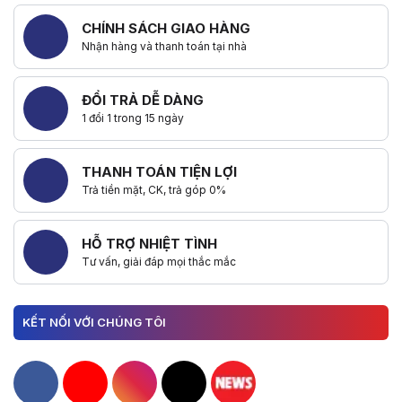
CHÍNH SÁCH GIAO HÀNG
Nhận hàng và thanh toán tại nhà
ĐỔI TRẢ DỄ DÀNG
1 đổi 1 trong 15 ngày
THANH TOÁN TIỆN LỢI
Trả tiền mặt, CK, trả góp 0%
HỖ TRỢ NHIỆT TÌNH
Tư vấn, giải đáp mọi thắc mắc
KẾT NỐI VỚI CHÚNG TÔI
Hacom Facebook
Hacom YouTube
Hacom Instagram
Hacom TikTok