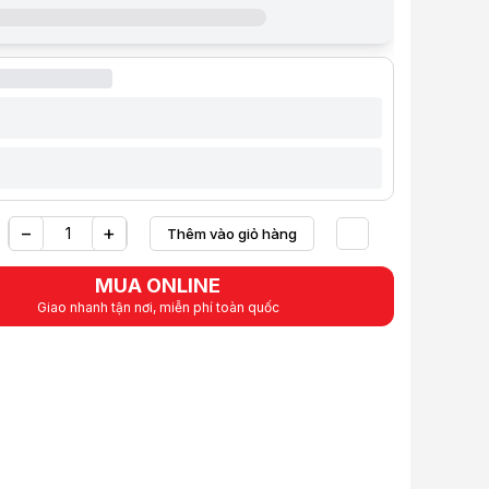
w chi tiết Màn chiếu điện Dalite P70ES ( 1m78x 1m78 ) - 100 inch
t:
1.729.000 VND
line:
1.189.000 VND
Tiết kiệm 540.000 VND (-31%)
 góp (6 tháng):
198.167 VND / tháng
 thẻ VISA (12 tháng):
99.084 VND / tháng
 gồm VAT
ẩm:
MANC0111
12 Tháng
ệu:
DALITE
:
Còn hàng
iỏ hàng
Mua ngay
Mua trả góp 0%
−
+
Thêm vào giỏ hàng
i bật
Yêu thích
: 1m78 x 1m78 Tương ứng: (70" x 70")
MUA ONLINE
 đường chéo: 100"
Giao nhanh tận nơi, miễn phí toàn quốc
ển từ xa,
hất lượng cao Matte white
/- 55 độ, gain đạt 1.2
chống mốc
ỹ thuật
uất
Dalite
P70ES
 màn chiếu
100 inch