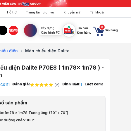
Hỗ trợ
Trung tâm dịch vụ
Khuyến mãi
Tài khoản
0
Xây dựng
Tra cứu
Giỏ hàng
NEWS
Cấu hình PC
Đơn hàng
agram
TikTok
iếu điện
/
Màn chiếu điện Dalite...
ếu điện Dalite P70ES ( 1m78x 1m78 ) -
h
Đánh giá:
Bình luận:
Lượt xem:
C0111
1
(
2
)
ng, Hội Nghị
số sản phẩm
, Họp, Stream
ước: 1m78 x 1m78 Tương ứng: (70" x 70")
& Phụ Kiện
ước đường chéo: 100"