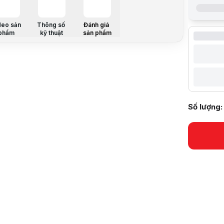
Video revie
Giá niêm yế
deo sản
Thông số
Đánh giá
Giá mua on
phẩm
kỹ thuật
sản phẩm
Giá mua trả
Trả góp qua
Giá đã bao
Mã sản ph
Bảo hành:
Thương hi
Tình trạng
Thêm vào g
Số lượng:
Thông số nổ
Kích thước
Kích thước
Tỉ lệ: 1:1
Có điều khi
Vải màn c
Góc nhìn +
Khả năng 
Thông số k
Hãng sản x
Model
Kích thước