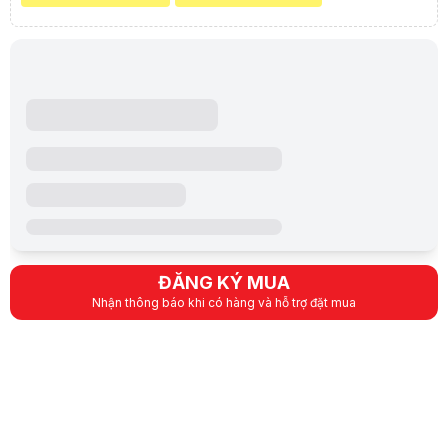
Màn chiếu điện Dalite FILM120 (2m65 x 1m49) - 120 inch được thiết k
Chất liệu cao cấp
Vải màn được làm từ chất liệu cao cấp Matte White có khả năng chống 
Mặt sau của màn chiếu sơn màu đen để tăng khả năng phản chiếu của
Dễ dàng sử dụng
Màn chiếu được trang bị motor điện chất lượng cao giúp kéo màn lên 
Màn chiếu điện Dalite FILM120 (2m65 x 1m49) - 120 inch có thể lắp đặt
Tương thích
Màn chiếu kết hợp trình chiếu với tất cả các model máy chiếu trên t
Lưu ý:
Bài viết và hình ảnh mang tính tham khảo. Cấu hình và đặc tính
Danh mục:
Màn chiếu điện
,
Màn Chiếu
ĐĂNG KÝ MUA
Nhận thông báo khi có hàng và hỗ trợ đặt mua