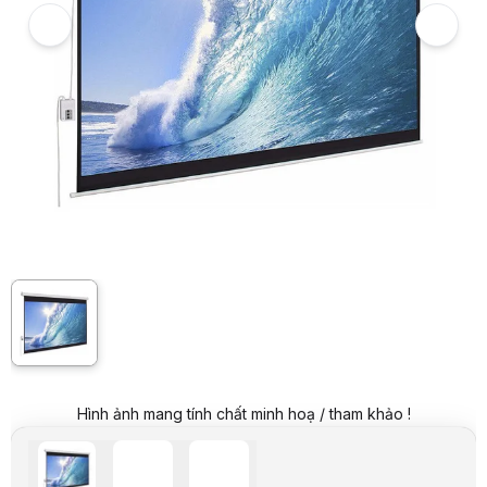
Màn chiếu điện Dalite FILM120 (2m65 x 1m49) - 120 inch
7
Hình ảnh và video sản phẩm
Màn chiếu điện Dalite FILM120 (2m65 x 1m49) - 120 inch
Giá niêm yết:
4.579.000 VND
Giá mua online:
3.579.000 VND
Tiết kiệm 1.000.000 VND (-22%)
Giá mua trả góp (6 tháng):
596.500 VND / tháng
Trả góp qua thẻ VISA (12 tháng):
298.250 VND / tháng
Giá đã bao gồm VAT
Mã sản phẩm:
MANC0193
Bảo hành:
12 Tháng
Thương hiệu:
DALITE
Tình trạng:
Order trước – giao sau
Thêm vào giỏ hàng
Mua ngay
Mua trả góp 0%
Thông số nổi bật
Kích thước: 2m65 x 1m49
Kích thước đường chéo: 120 inch
Tỷ lệ khung màn: 16:9
Vải màn chất lượng cao được ép dẻo bằng sợi tổng hợp màu trắng 
Góc nhìn +/- 55 độ, gain đạt 1.3
Hình ảnh mang tính chất minh hoạ / tham khảo !
Thông số kỹ thuật
THÔNG TIN CƠ BẢN
Thương hiệu
Dalite
Model
FILM120