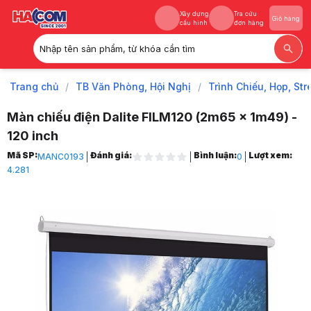
Xây dựng
Tra cứu
Giỏ hàng
cấu hình
đơn hàng
Nhập tên sản phẩm, từ khóa cần tìm
Xây dựng
Tra cứu
Giỏ hàng
cấu hình
đơn hàng
Trang chủ
/
TB Văn Phòng, Hội Nghị
/
Trình Chiếu, Họp, St
Màn chiếu điện Dalite FILM120 (2m65 x 1m49) -
120 inch
Trang chủ
Mã SP:
Đánh giá:
Bình luận:
Lượt xem:
MANC0193
0
1
4.281
TB Văn Phòng, Hội Nghị
2
Trình Chiếu, Họp, Stream
3
Máy Chiếu & Phụ Kiện
4
Màn Chiếu
5
Màn chiếu điện
6