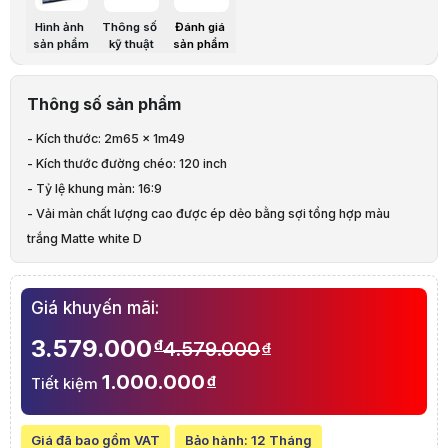
CHI TIẾT
Hình ảnh
Thông số
Đánh giá
sản phẩm
kỹ thuật
sản phẩm
Loại màn
Màn điện chiếu phim
Tỷ lệ màn
16:9
Thông số sản phẩm
Kích thước đường chéo
120"
- Kích thước: 2m65 x 1m49
Kích thước
2m65 x 1m49
Kích thước ( inchs )
105" x 59"
- Kích thước đường chéo: 120 inch
Vải màn chất lượng cao Matte white D
- Tỷ lệ khung màn: 16:9
- Vải màn chất lượng cao được ép dẻo bằng sợi tổng hợp màu
Góc nhìn +/- 55 độ, gain đạt 1.3
trắng Matte white D
Tính năng
Khả năng chống mốc, chống ẩm, chống cháy,
- Góc nhìn +/- 55 độ, gain đạt 1.3
Hộp màn thiết kế hình vuông chắc chắn với cấu
Giá khuyến mãi:
Loại màn: Màn chiếu phim sử dụng Điều khiển
3.579.000
đ
4.579.000
đ
THÔNG SỐ KHÁC
Xuất xứ
Trung Quốc
1.000.000
đ
Tiết kiệm
Bảo hành
12 tháng
Mô tả sản phẩm
Thiết kế hiện đại
Giá đã bao gồm VAT
Bảo hành:
12 Tháng