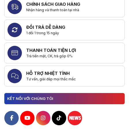
CHÍNH SÁCH GIAO HÀNG
Nhận hàng và thanh toán tại nhà
ĐỔI TRẢ DỄ DÀNG
1 đổi 1 trong 15 ngày
THANH TOÁN TIỆN LỢI
Trả tiền mặt, CK, trả góp 0%
HỖ TRỢ NHIỆT TÌNH
Tư vấn, giải đáp mọi thắc mắc
KẾT NỐI VỚI CHÚNG TÔI
Hacom Facebook
Hacom YouTube
Hacom Instagram
Hacom TikTok