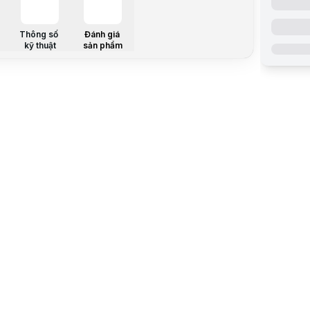
CPU hỗ trợ
Chipset
Thông số
Đánh giá
kỹ thuật
sản phẩm
RAM hỗ trợ
Đồ họa tíc
âm thanh
mạng LAN
Wireless C