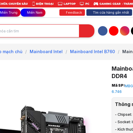
Feedback
Tìm cửa hàng gần nhất
Miền Trung
Miền Nam
Facebook
YouTube
Inst
o mạch chủ
/
Mainboard Intel
/
Mainboard Intel B760
/
Main
Mainbo
DDR4
Trang chủ
Mã SP:
MBG
1
6.746
Linh Kiện M
2
Thông 
Mainboard 
3
- Chipset:
Mainboard I
- Socket: 
4
- Kích thư
Mainboard 