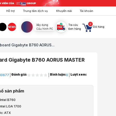
Hỗ trợ
Trung tâm dịch vụ
Khuyến mãi
Tài khoản
0
Xây dựng
Tra cứu
Giỏ hàng
NEWS
Cấu hình PC
Đơn hàng
agram
TikTok
board Gigabyte B760 AORUS...
ard Gigabyte B760 AORUS MASTER
Đánh giá:
Bình luận:
Lượt xem:
I0677
0
áy Tính
số sản phẩm
- Bo mạch chủ
 Intel B760
ntel
Intel LGA 1700
ớc: ATX
Intel B760