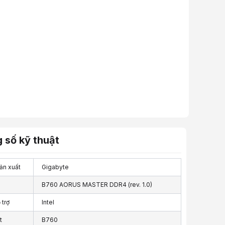
 số kỹ thuật
ản xuất
Gigabyte
B760 AORUS MASTER DDR4 (rev. 1.0)
 trợ
Intel
t
B760