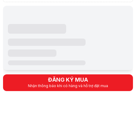
Power related
1 x 24-pin Main Power connector
2 x 8-pin +12V Power connectors
Storage related
4 x M.2 slots (Key M)
4 x SATA 6Gb/s ports
USB
1 x USB 3.2 Gen 2 connector (suppor
Cổng kết nối (Internal
1 x USB 3.2 Gen 1 header supports 2 a
2 x USB 2.0 headers support 4 additio
Miscellaneous
3 x Addressable Gen 2 headers
1 x Aura RGB header
ĐĂNG KÝ MUA
1 x Clear CMOS header
Nhận thông báo khi có hàng và hỗ trợ đặt mua
1 x COM Port header
1 x CPU Over Voltage jumper
1 x Front Panel Audio header (AAFP)
1 x Power button
1 x SPI TPM header (14-1pin)
1 x 20-3 pin System Panel header wit
1 x Thunderbolt™ header
1 x USB 3.2 Gen 2x2 port (1 x USB Ty