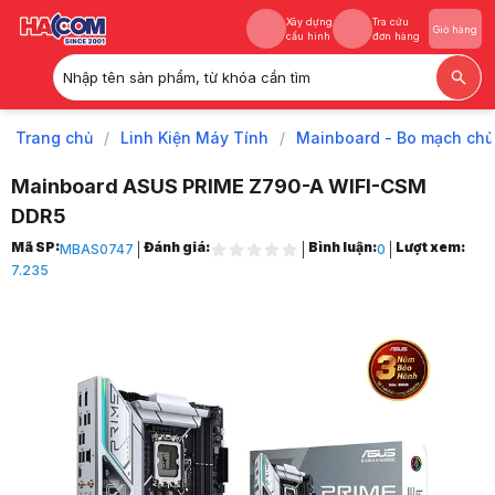
Xây dựng
Tra cứu
Giỏ hàng
cấu hình
đơn hàng
Nhập tên sản phẩm, từ khóa cần tìm
Xây dựng
Tra cứu
Giỏ hàng
cấu hình
đơn hàng
Trang chủ
/
Linh Kiện Máy Tính
/
Mainboard - Bo mạch chủ
Mainboard ASUS PRIME Z790-A WIFI-CSM
DDR5
Trang chủ
Mã SP:
Đánh giá:
Bình luận:
Lượt xem:
MBAS0747
0
1
7.235
Linh Kiện Máy Tính
2
Mainboard - Bo mạch chủ
3
Mainboard Intel
4
Mainboard Intel Z790
5
Mainboard ASUS PRIME Z790-A WIFI-CSM DDR5
6