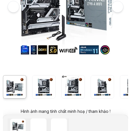
Hình ảnh và video sản phẩm
Mainboard ASUS PRIME Z790-A WIFI-CSM DDR5
Giá niêm yết:
8.599.000 VND
Giá mua online:
7.599.000 VND
Tiết kiệm 1.000.000 VND (-12%)
Giá mua trả góp (6 tháng):
1.266.500 VND / tháng
Trả góp qua thẻ VISA (12 tháng):
633.250 VND / tháng
Giá đã bao gồm VAT
Mã sản phẩm:
MBAS0747
Bảo hành:
36 Tháng
Thương hiệu:
ASUS
Tình trạng:
Order trước – giao sau
Thêm vào giỏ hàng
Mua ngay
Mua trả góp 0%
Thông số nổi bật
Hỗ trợ CPU Intel thế hệ thứ 12 và 13
Socket: LGA1700 , Chipset: Z790a
Hỗ trợ RAM: 4 khe DDR5, tối đa 128Gb
Chuẩn mainboard: ATX
Thông số kỹ thuật
Sản phẩm
Bo mạch chủ
Tên Hãng
Asus
Hình ảnh mang tính chất minh hoạ / tham khảo !
Model
PRIME Z790-A WIFI-CSM
CPU hỗ trợ
Intel
Chipset
Intel Z790 Chipset