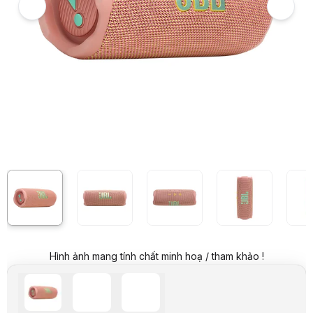
Giá niêm yết:
4.390.000 VND
Giá mua online:
3.590.000 VND
Tiết kiệm 800.000 VND (-18%)
Giá mua trả góp (6 tháng):
598.334 VND / tháng
Trả góp qua thẻ VISA (12 tháng):
299.167 VND / tháng
Giá đã bao gồm VAT
Mã sản phẩm:
SPJB0182
Bảo hành:
12 tháng
Thương hiệu:
JBL
Tình trạng:
Order trước – giao sau
Thêm vào giỏ hàng
Mua ngay
Mua trả góp 0%
Thông số nổi bật
Loa Bluetooth JBL FLIP 7
Chuẩn kết nối: Bluetooh 5.4
Thiết kế nhỏ gọn, chắc chắn, dễ mang theo
Chống nước, chống bụi chuẩn IP68
Âm thanh nâng cấp với AI Sound Boost
Pin 4800 mAh, phát nhạc liên tục 14–16 tiếng, sạc nhanh chỉ 2,5 t
Cổng USB-C hỗ trợ phát nhạc chất lượng cao (lossless) từ máy tính
Thông số kỹ thuật
Hình ảnh mang tính chất minh hoạ / tham khảo !
Kích thước
182,5 x 69,5 x 71,5 mm
Trọng lượng
560g