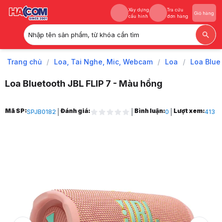
Xây dựng
Tra cứu
Giỏ hàng
cấu hình
đơn hàng
Nhập tên sản phẩm, từ khóa cần tìm
Xây dựng
Tra cứu
Giỏ hàng
cấu hình
đơn hàng
Trang chủ
/
Loa, Tai Nghe, Mic, Webcam
/
Loa
/
Loa Blue
Loa Bluetooth JBL FLIP 7 - Màu hồng
Trang chủ
Mã SP:
Đánh giá:
Bình luận:
Lượt xem:
SPJB0182
0
413
1
Loa, Tai Nghe, Mic, Webcam
2
Loa
3
Loa Bluetooth
4
Loa Bluetooth JBL FLIP 7 - Màu hồng
5
Hình ảnh và video sản phẩm
Loa Bluetooth JBL FLIP 7 - Màu hồng