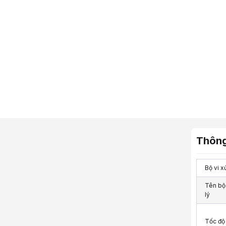
"},"tblProm
Thông
Bộ vi x
Tên bộ 
lý
Tốc độ