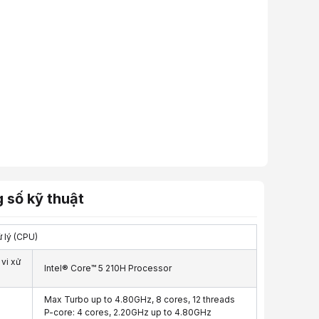
otionItemPrimary":[{"id":705194.0,"idPromotion":207646.0,"idItemPrimary
 số kỹ thuật
ử lý (CPU)
vi xử
Intel® Core™ 5 210H Processor
Max Turbo up to 4.80GHz, 8 cores, 12 threads
P-core: 4 cores, 2.20GHz up to 4.80GHz