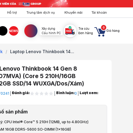
Hỗ trợ
Trung tâm dịch vụ
Khuyến mãi
Tài khoản
0
Xây dựng
Tra cứu
Giỏ hàng
NEWS
Cấu hình PC
Đơn hàng
agram
TikTok
ok
/
Laptop Lenovo Thinkbook 14...
 Lenovo Thinkbook 14 Gen 8
07MVA) (Core 5 210H/16GB
2GB SSD/14 WUXGA/Dos/Xám)
Đánh giá:
Bình luận:
Lượt xem:
V0241
0
let, Surface
số sản phẩm
y Tính Xách Tay
 lý: CPU Intel® Core™ 5 210H (12MB, up to 4.80GHz)
ovo
RAM 16GB DDR5-5600 SO-DIMM (1x16GB)