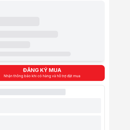
rctic Grey (Xám)
rd, FingerPrint, Camera IR
g: 1.36 kg
nh: No OS
ỹ thuật
 (CPU)
ử lý
Intel® Core™ 5 210H Processor
Max Turbo up to 4.80GHz, 8 cores, 12 threads
P-core: 4 cores, 2.20GHz up to 4.80GHz
E-core: 4 cores, 1.60GHz up to 3.60GHz
m
12MB Intel® Smart Cache
ng (RAM Laptop)
ĐĂNG KÝ MUA
g
16GB DDR5-5600 SO-DIMM (1x16GB)
Nhận thông báo khi có hàng và hỗ trợ đặt mua
2 x DDR5 SO-DIMM slots <Đã sử dụng 1>
m
up to 64GB DDR5-5600
D Laptop)
g
512GB SSD M.2 2242 PCIe 4.0x4 NVMe
 cứng
2 x SSD M.2 <Đã sử dụng 1>
ng (ODD)
None
àn hình)
14.0 inch WUXGA, IPS, 300nits, Anti-glare, 45% NTSC, 6