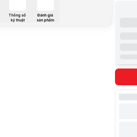
Màu sắc: A
Led Keyboa
Thông số
Đánh giá
Trọng lượn
kỹ thuật
sản phẩm
Hệ điều hà
Thông số k
Bộ vi xử lý
Tên bộ vi x
Tốc độ
Bộ nhớ đệ
Bộ nhớ tro
Dung lượn
Số khe cắ
Ổ cứng (SS
Dung lượn
Khe cắm ổ
Ổ đĩa qua
Hiển thị (M
Màn hình