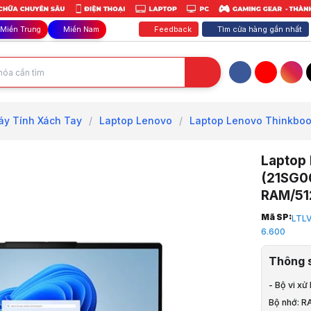
Feedback
Tìm cửa hàng gần nhất
Miền Trung
Miền Nam
Facebook
YouTube
Inst
áy Tính Xách Tay
/
Laptop Lenovo
/
Laptop Lenovo Thinkbo
Laptop
(21SG0
RAM/51
Trang chủ
Mã SP:
LTL
1
6.600
Laptop, Tab
2
Thông 
Laptop, Má
3
- Bộ vi xử
Laptop Len
Bộ nhớ: 
4