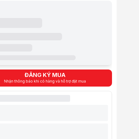
ard, Camera IR
una Grey (Xám)
g: 1.49 kg
nh: Windows 11 Home + Office Trial
ỹ thuật
 (CPU)
ử lý
Intel® Core™ i5-13420H Processor
up to 4.60GHz, 8 cores 12 threads
P-core: 4-core, 2.10GHz up to 4.60GHz
E-core: 4-core, 1.50GHz up to 3.40GHz
m
12MB Intel® Smart Cache
ng (RAM Laptop)
ĐĂNG KÝ MUA
g
24GB DDR5-4800 (8GB Soldered + 16GB SO-DIMM)
Nhận thông báo khi có hàng và hỗ trợ đặt mua
1 x Soldered <Đã sử dụng>
m
1 x SO-DIMM <Đã sử dụng>
Max Up to 24GB
D Laptop)
g
512GB SSD M.2 2242 PCIe 4.0x4 NVMe
g quay
--
 cứng
2 x M.2 2242/2280 SSD <Đã sử dụng 1>
ng (ODD)
None