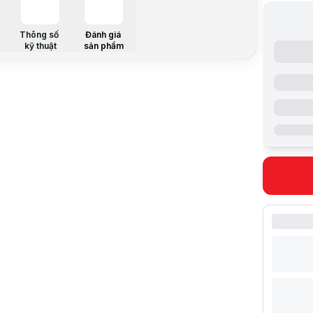
LED Keybo
Màu sắc: L
Thông số
Đánh giá
Trọng lượn
kỹ thuật
sản phẩm
Hệ điều hà
Thông số k
Bộ vi xử lý
Tên bộ vi x
Tốc độ
Bộ nhớ đệ
Bộ nhớ tro
Dung lượn
Số khe cắ
Ổ cứng (SS
Dung lượn
Tốc độ vòn
Khe cắm ổ
Ổ đĩa qua