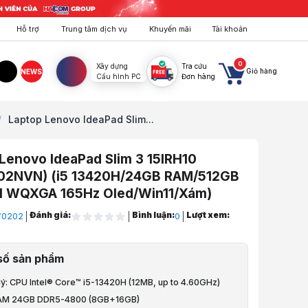
Hỗ trợ
Trung tâm dịch vụ
Khuyến mãi
Tài khoản
0
Xây dựng
Tra cứu
Giỏ hàng
NEWS
Cấu hình PC
Đơn hàng
agram
TikTok
/
Laptop Lenovo IdeaPad Slim...
Lenovo IdeaPad Slim 3 15IRH10
02NVN) (i5 13420H/24GB RAM/512GB
.1 WQXGA 165Hz Oled/Win11/Xám)
Đánh giá:
Bình luận:
Lượt xem:
V0202
0
y Tính Xách Tay
số sản phẩm
ovo
 lý: CPU Intel® Core™ i5-13420H (12MB, up to 4.60GHz)
ovo Ideapad
RAM 24GB DDR5-4800 (8GB+16GB)