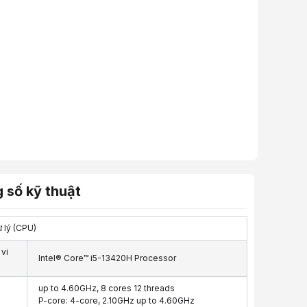
200.000đ
khi mua kèm Tai nghe Logitech G321/G325
otionItemPrimary":[{"id":706310.0,"idPromotion":207646.0,"idItemPrimary
 số kỹ thuật
ử lý (CPU)
vi
Intel® Core™ i5-13420H Processor
up to 4.60GHz, 8 cores 12 threads
P-core: 4-core, 2.10GHz up to 4.60GHz