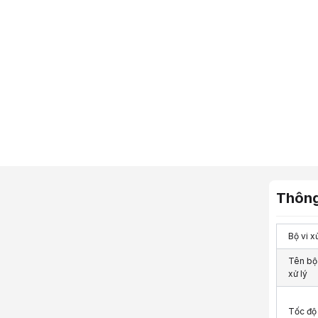
Giảm ngay
"},"tblProm
Thông
Bộ vi x
Tên bộ 
xử lý
Tốc độ