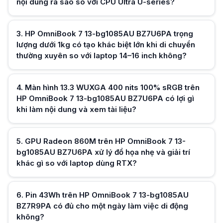
nội dung ra sao so với CPU Ultra U-series?
Màn hình 16:10 WUXGA trên HP OmniBook 7 13-bg1085AU BZ7R9PA khác g
HP OmniBook 7 13-bg1085AU BZ7R9PA với tỉ lệ 16:10 hiển thị thêm chiều
Hữu ích (
0
)
Bộ Office Home 2024 cài sẵn trên HP OmniBook 7 13-bg1085AU BZ7R9PA m
3
.
HP OmniBook 7 13-bg1085AU BZ7U6PA trọng
HP OmniBook 7 13-bg1085AU BZ7R9PA tích hợp Office bản quyền giúp sử d
Vị trí của HP OmniBook 7 13-bg1085AU BZ7R9PA trong dòng OmniBook 7 
lượng dưới 1kg có tạo khác biệt lớn khi di chuyển
HP OmniBook 7 13-bg1085AU BZ7R9PA nằm trong nhóm 13 inch cao cấp củ
thường xuyên so với laptop 14–16 inch không?
Hữu ích (
0
)
4
.
Màn hình 13.3 WUXGA 400 nits 100% sRGB trên
HP OmniBook 7 13-bg1085AU BZ7U6PA có lợi gì
khi làm nội dung và xem tài liệu?
Hữu ích (
0
)
5
.
GPU Radeon 860M trên HP OmniBook 7 13-
bg1085AU BZ7U6PA xử lý đồ họa nhẹ và giải trí
khác gì so với laptop dùng RTX?
Hữu ích (
0
)
6
.
Pin 43Wh trên HP OmniBook 7 13-bg1085AU
BZ7R9PA có đủ cho một ngày làm việc di động
không?