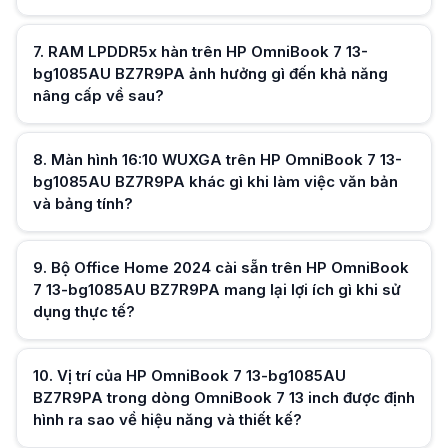
Hữu ích (
0
)
7
.
RAM LPDDR5x hàn trên HP OmniBook 7 13-
bg1085AU BZ7R9PA ảnh hưởng gì đến khả năng
nâng cấp về sau?
Hữu ích (
0
)
8
.
Màn hình 16:10 WUXGA trên HP OmniBook 7 13-
bg1085AU BZ7R9PA khác gì khi làm việc văn bản
và bảng tính?
Hữu ích (
0
)
9
.
Bộ Office Home 2024 cài sẵn trên HP OmniBook
7 13-bg1085AU BZ7R9PA mang lại lợi ích gì khi sử
dụng thực tế?
Hữu ích (
0
)
10
.
Vị trí của HP OmniBook 7 13-bg1085AU
BZ7R9PA trong dòng OmniBook 7 13 inch được định
hình ra sao về hiệu năng và thiết kế?
Hữu ích (
0
)