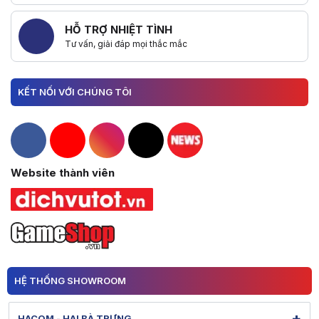
HỖ TRỢ NHIỆT TÌNH
Tư vấn, giải đáp mọi thắc mắc
KẾT NỐI VỚI CHÚNG TÔI
Hacom Facebook
Hacom YouTube
Hacom Instagram
Hacom TikTok
Website thành viên
HỆ THỐNG SHOWROOM
+
HACOM - HAI BÀ TRƯNG