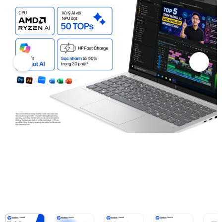
6
Hình ảnh và video sản phẩm
Laptop HP OmniBook 7 13-bg1085AU (BZ7U6PA) (Ryzen AI 7 350/16
Ảnh thực tế từ khách hàng
Ảnh thực tế từ khách hàng
Giá niêm yết:
31.199.000 VND
Giá mua online:
31.499.000 VND
Giá mua trả góp (6 tháng):
5.249.834 VND / tháng
Trả góp qua thẻ VISA (12 tháng):
2.624.917 VND / tháng
Giá đã bao gồm VAT
Mã sản phẩm:
LAHP0317
Bảo hành:
12 Tháng
Thương hiệu:
HP
Tình trạng:
Còn hàng
Thêm vào giỏ hàng
Mua ngay
Mua trả góp 0%
Thông số nổi bật
Bộ vi xử lý: AMD Ryzen AI 7 350 (24MB cache, xung nhịp tối đa 5
Bộ nhớ: 16GB LPDDR5x-7500 (hàn trên bo mạch)
Ổ cứng: SSD 512GB PCIe Gen4 NVMe M.2
Card đồ họa: AMD Radeon 860M Graphics (tích hợp)
Màn hình: 13.3" WUXGA (1920 x 1200), IPS, viền mỏng (micro-edg
Pin: 3 cell 43Wh
Bàn phím: LED Keyboard