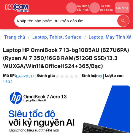
Xây dựng
Tra cứu
Giỏ hàng
cấu hình
đơn hàng
Nhập tên sản phẩm, từ khóa cần tìm
Xây dựng
Tra cứu
Giỏ hàng
cấu hình
đơn hàng
Trang chủ
/
Laptop, Tablet, Surface
/
Laptop, Máy Tính Xá
Laptop HP OmniBook 7 13-bg1085AU (BZ7U6PA)
(Ryzen AI 7 350/16GB RAM/512GB SSD/13.3
WUXGA/Win11&OfficeHS24+365/Bạc)
Trang chủ
Mã SP:
Đánh giá:
Bình luận:
Lượt xem:
LAHP0317
0
1
1.632
Laptop, Tablet, Surface
2
Laptop, Máy Tính Xách Tay
3
Laptop HP
4
Laptop HP Omnibook
5
Laptop HP OmniBook 7 13-bg1085AU (BZ7U6PA) (Ryzen AI 7 350/16G