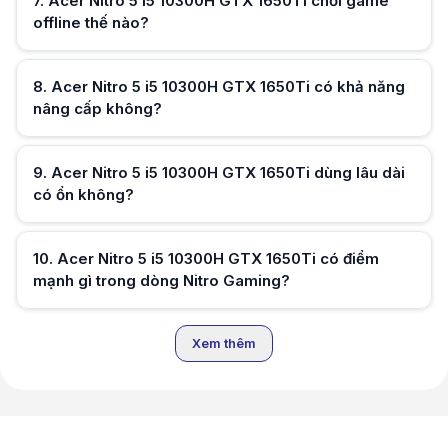
7
.
Acer Nitro 5 i5 10300H GTX 1650Ti chơi game
offline thế nào?
Hữu ích (
0
)
8
.
Acer Nitro 5 i5 10300H GTX 1650Ti có khả năng
nâng cấp không?
Hữu ích (
0
)
9
.
Acer Nitro 5 i5 10300H GTX 1650Ti dùng lâu dài
có ổn không?
Hữu ích (
0
)
10
.
Acer Nitro 5 i5 10300H GTX 1650Ti có điểm
mạnh gì trong dòng Nitro Gaming?
Hữu ích (
0
)
Xem thêm
Hữu ích (
0
)