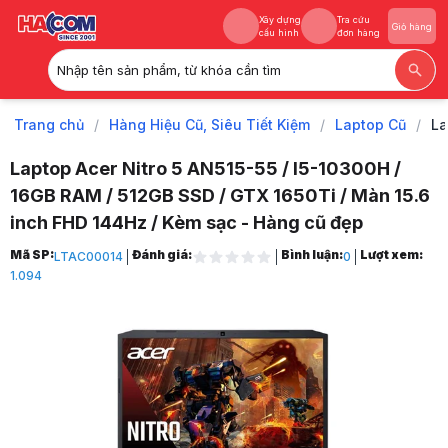
Xây dựng
Tra cứu
Giỏ hàng
cấu hình
đơn hàng
Nhập tên sản phẩm, từ khóa cần tìm
Xây dựng
Tra cứu
Giỏ hàng
cấu hình
đơn hàng
Trang chủ
/
Hàng Hiệu Cũ, Siêu Tiết Kiệm
/
Laptop Cũ
/
La
Laptop Acer Nitro 5 AN515-55 / I5-10300H /
16GB RAM / 512GB SSD / GTX 1650Ti / Màn 15.6
inch FHD 144Hz / Kèm sạc - Hàng cũ đẹp
Trang chủ
Mã SP:
Đánh giá:
Bình luận:
Lượt xem:
LTAC00014
0
1
1.094
Hàng Hiệu Cũ, Siêu Tiết Kiệm
2
Laptop Cũ
3
Laptop Acer Nitro 5 AN515-55 / I5-10300H / 16GB RAM / 512GB SSD / 
4
Hình ảnh và video sản phẩm
Laptop Acer Nitro 5 AN515-55 / I5-10300H / 16GB RAM / 512GB SSD / 