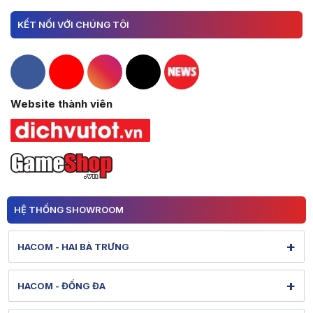
KẾT NỐI VỚI CHÚNG TÔI
Hacom Facebook
Hacom YouTube
Hacom Instagram
Hacom TikTok
Website thành viên
HỆ THỐNG SHOWROOM
+
HACOM - HAI BÀ TRƯNG
131 Lê Thanh Nghị - Bạch Mai - Hà Nội
+
HACOM - ĐỐNG ĐA
Hình ảnh thực tế từ showroom
Xem bản đồ đường đi