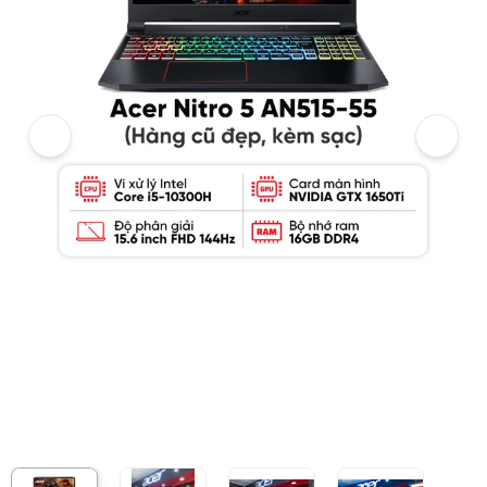
Ảnh thực tế từ khách hàng
Ảnh thực tế từ khách hàng
Ảnh thực tế từ khách hàng
Giá niêm yết:
18.999.000 VND
Giá khuyến mại:
10.999.000 VND
Tiết kiệm 8.000.000 VND (-42%)
Giá mua online:
11.699.000 VND
Tiết kiệm 7.300.000 VND (-38%)
Giá mua trả góp (6 tháng):
1.949.834 VND / tháng
Trả góp qua thẻ VISA (12 tháng):
974.917 VND / tháng
Giá đã bao gồm VAT
Mã sản phẩm:
LTAC00014
Bảo hành:
6 tháng
Thương hiệu:
ACER
Tình trạng:
Order trước – giao sau
Thêm vào giỏ hàng
Mua ngay
Mua trả góp 0%
Thông số nổi bật
Bộ vi xử lý: Intel® Core™ i5-10300H (2.5GHz cơ bản, lên đến 4.50
Bộ nhớ: 16GB DDR4
Ổ cứng: SSD 512GB PCIe Gen 3 NVMe
Card đồ họa: NVIDIA GTX 1650 Ti 4GB GDDR6
Màn hình: 15.6" IPS Full HD (1920 x 1080), 144Hz
Hệ điều hành: Windows 10
Pin: Li-ion 4 cell 48Wh
Trọng lượng: 2.3kg
Thông số kỹ thuật