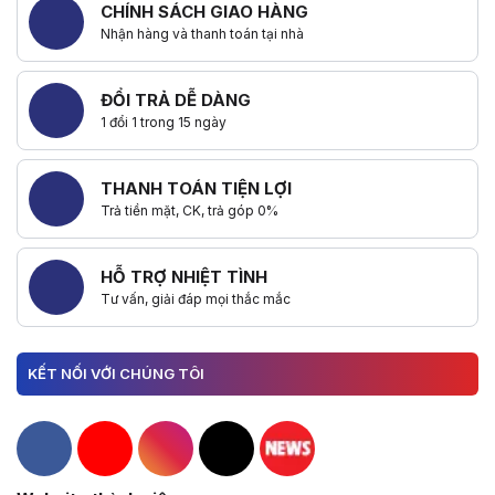
CHÍNH SÁCH GIAO HÀNG
Nhận hàng và thanh toán tại nhà
ĐỔI TRẢ DỄ DÀNG
1 đổi 1 trong 15 ngày
THANH TOÁN TIỆN LỢI
Trả tiền mặt, CK, trả góp 0%
HỖ TRỢ NHIỆT TÌNH
Tư vấn, giải đáp mọi thắc mắc
KẾT NỐI VỚI CHÚNG TÔI
Hacom Facebook
Hacom YouTube
Hacom Instagram
Hacom TikTok