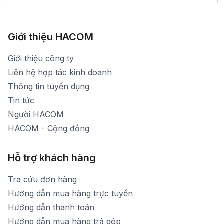
Bảo hành: 1900 1903 (máy lẻ 136)
Xem bản đồ đường đi
783 Phan Văn Trị - Hạnh Thông - TP. Hồ Chí Minh
[email protected]
1900 1903 (máy lẻ 161) - (028)73000322
Hình ảnh thực tế từ showroom
Thời gian mở cửa: Từ 8h30-20h30 hàng ngày
[email protected]
Xem bản đồ đường đi
Giới thiệu HACOM
Thời gian mở cửa: Từ 8h30-19h hàng ngày
1900 1903 (máy lẻ 159) -(028)73000322
Thời gian nghỉ trưa: Từ 12h-13h30 hàng ngày
Giới thiệu công ty
1900 1903 (máy lẻ 160)
[email protected]
Liên hệ hợp tác kinh doanh
Thời gian mở cửa: Từ 8h30-20h hàng ngày
Thông tin tuyển dụng
Tin tức
Người HACOM
HACOM - Cộng đồng
Hỗ trợ khách hàng
Tra cứu đơn hàng
Hướng dẫn mua hàng trực tuyến
Hướng dẫn thanh toán
Hướng dẫn mua hàng trả góp