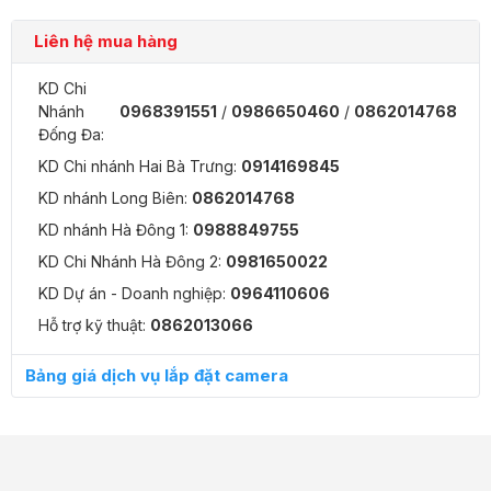
Liên hệ mua hàng
KD Chi
Nhánh
0968391551
/
0986650460
/
0862014768
Đống Đa:
KD Chi nhánh Hai Bà Trưng:
0914169845
KD nhánh Long Biên:
0862014768
KD nhánh Hà Đông 1:
0988849755
KD Chi Nhánh Hà Đông 2:
0981650022
KD Dự án - Doanh nghiệp:
0964110606
Hỗ trợ kỹ thuật:
0862013066
Bảng giá dịch vụ lắp đặt camera