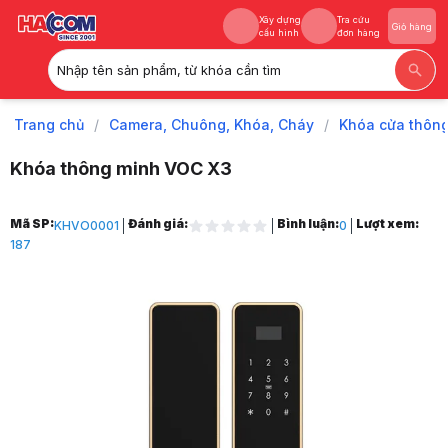
Xây dựng
Tra cứu
Giỏ hàng
cấu hình
đơn hàng
Nhập tên sản phẩm, từ khóa cần tìm
Xây dựng
Tra cứu
Giỏ hàng
cấu hình
đơn hàng
Trang chủ
/
Camera, Chuông, Khóa, Cháy
/
Khóa cửa thôn
Khóa thông minh VOC X3
Trang chủ
Mã SP:
Đánh giá:
Bình luận:
Lượt xem:
KHVO0001
0
1
187
Camera, Chuông, Khóa, Cháy
2
Khóa cửa thông minh
3
Khóa cửa tay nắm đẩy
4
Khóa thông minh VOC X3
5
Hình ảnh và video sản phẩm
Khóa thông minh VOC X3