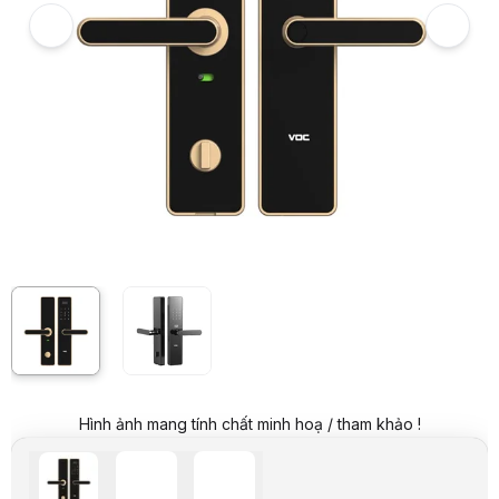
Giá niêm yết:
4.550.000 VND
Giá mua online:
3.699.000 VND
Tiết kiệm 851.000 VND (-19%)
Giá mua trả góp (6 tháng):
616.500 VND / tháng
Trả góp qua thẻ VISA (12 tháng):
308.250 VND / tháng
Giá đã bao gồm VAT
Mã sản phẩm:
KHVO0001
Bảo hành:
36 Tháng
Thương hiệu:
HACOM
Tình trạng:
Order trước – giao sau
Thêm vào giỏ hàng
Mua ngay
Mua trả góp 0%
Thông số nổi bật
D&ograve;ng khóa :Tay gạt Handle Type có màn hình
Chất liệu: Nhôm hàng không.
Chip xử lý: Cortex M4
Phương thức mở: 5 phương thức Vân tay, Mã số,Thẻ từ ,Chìa cơ, 
Số vân tay: 50
Mật khẩu: 50
Thẻ đi kèm: 2
Chìa cơ: 2
L&otilde;i khóa đi kèm
Hình ảnh mang tính chất minh hoạ / tham khảo !
Kết nối: Wifi, Màu sắc: Vàng, Đen
Thông số kỹ thuật
Model
X3
Hãng
VOC