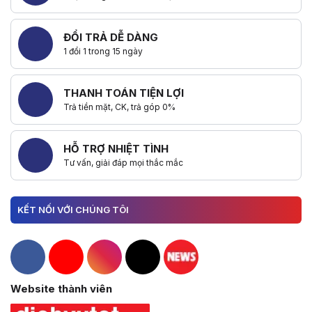
ĐỔI TRẢ DỄ DÀNG
1 đổi 1 trong 15 ngày
THANH TOÁN TIỆN LỢI
Trả tiền mặt, CK, trả góp 0%
HỖ TRỢ NHIỆT TÌNH
Tư vấn, giải đáp mọi thắc mắc
KẾT NỐI VỚI CHÚNG TÔI
Hacom Facebook
Hacom YouTube
Hacom Instagram
Hacom TikTok
Website thành viên