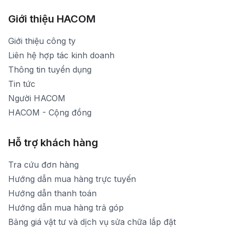
Hình ảnh thực tế từ showroom
Thời gian mở cửa: Từ 8h30-20h30 hàng ngày
[email protected]
Xem bản đồ đường đi
Giới thiệu HACOM
Thời gian mở cửa: Từ 8h30-19h hàng ngày
1900 1903 (máy lẻ 159) -(028)73000322
Thời gian nghỉ trưa: Từ 12h-13h30 hàng ngày
Giới thiệu công ty
1900 1903 (máy lẻ 160)
[email protected]
Liên hệ hợp tác kinh doanh
Thời gian mở cửa: Từ 8h30-20h hàng ngày
Thông tin tuyển dụng
Tin tức
Người HACOM
HACOM - Cộng đồng
Hỗ trợ khách hàng
Tra cứu đơn hàng
Hướng dẫn mua hàng trực tuyến
Hướng dẫn thanh toán
Hướng dẫn mua hàng trả góp
Bảng giá vật tư và dịch vụ sửa chữa lắp đặt