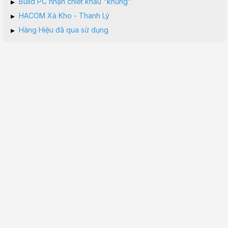
▸
Build PC nhận chiết khấu "khủng"
▸
HACOM Xả Kho - Thanh Lý
▸
Hàng Hiệu đã qua sử dụng