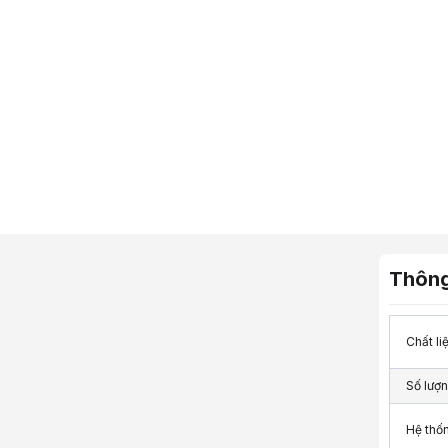
Thông
Chất li
Số lượ
Hệ thố