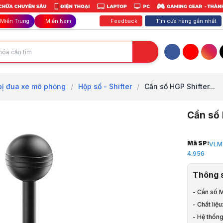
Feedback
Tìm cửa hàng gần nhất
Miền Trung
Miền Nam
Facebook
YouTube
Inst
bị đua xe mô phỏng
/
Hộp số - Shifter
/
Cần số HGP Shifter...
Cần số 
Trang chủ
Mã SP:
VLM
1
4.956
Thiết Bị M
2
Thông 
Thiết bị đ
3
- Cần số 
Hộp số - Sh
- Chất liệ
4
- Hệ thốn
Hộp số Moz