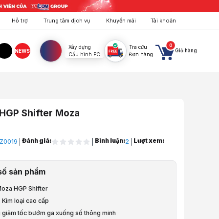
Hỗ trợ
Trung tâm dịch vụ
Khuyến mãi
Tài khoản
0
Xây dựng
Tra cứu
Giỏ hàng
NEWS
Cấu hình PC
Đơn hàng
agram
TikTok
HGP Shifter Moza
Đánh giá:
Bình luận:
Lượt xem:
Z0019
2
ô Phỏng, Mô Hình
số sản phẩm
ua xe mô phỏng
Moza HGP Shifter
ifter
u: Kim loại cao cấp
g giảm tốc bướm ga xuống số thông minh
a HGP Shifter