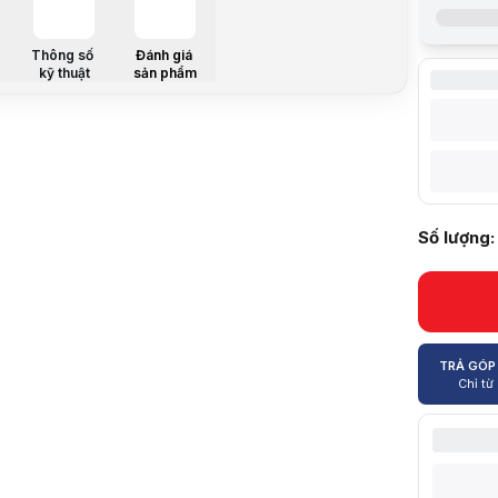
Chất liệu
Số lượng s
Hệ thống
Thông số
Đánh giá
kỹ thuật
sản phẩm
Kết nối
Tùy chỉnh
Các tính nă
Số lượng:
Mô tả sản 
Thiết kế sa
7+R
Hệ thống va
Cảm biến c
TRẢ GÓP
Cần số chữ
Chỉ từ
Mô phỏng t
Núm Knob c
Kết nối dễ 
Thiết kế bề
Kích thước