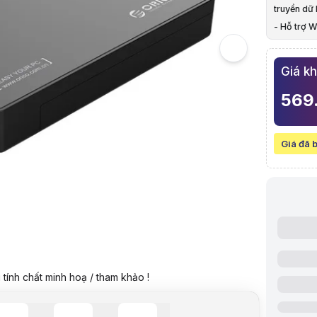
5
truyền dữ 
Hình ảnh v
- Hỗ trợ W
Hộp ổ cứng
- Hỗ trợ 
Giá k
569
Giá đã 
Video revi
tính chất minh hoạ / tham khảo !
Giá niêm yế
Giá mua on
Giá mua trả