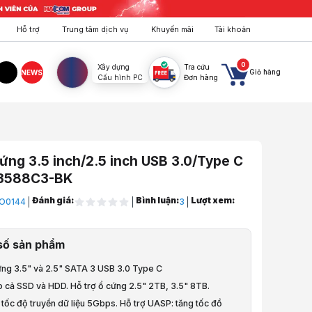
Hỗ trợ
Trung tâm dịch vụ
Khuyến mãi
Tài khoản
0
Xây dựng
Tra cứu
Giỏ hàng
NEWS
Cấu hình PC
Đơn hàng
agram
TikTok
ứng 3.5 inch/2.5 inch USB 3.0/Type C
3588C3-BK
Đánh giá:
Bình luận:
Lượt xem:
O0144
3
ptop, PC, Điện Thoại
số sản phẩm
DD
ứng 3.5" và 2.5" SATA 3 USB 3.0 Type C
Ổ Cứng - HDD Box
o cả SSD và HDD. Hỗ trợ ổ cứng 2.5" 2TB, 3.5" 8TB.
 tốc độ truyền dữ liệu 5Gbps. Hỗ trợ UASP: tăng tốc đồ
 3.5 inch/2.5 inch USB 3.0/Type C ORICO 3588C3-BK