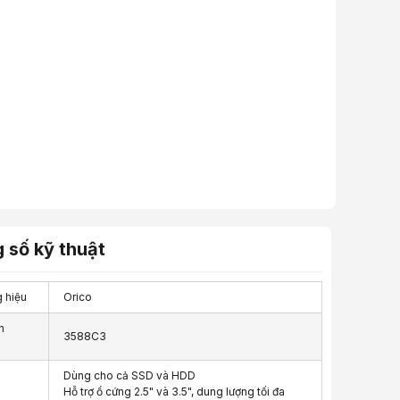
 số kỹ thuật
 hiệu
Orico
n
3588C3
Dùng cho cả SSD và HDD
Hỗ trợ ổ cứng 2.5" và 3.5", dung lượng tối đa