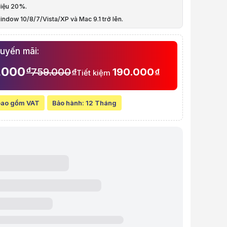
liệu 20%.
à video sản phẩm
indow 10/8/7/Vista/XP và Mac 9.1 trở lên.
 3.5 inch/2.5 inch USB 3.0/Type C ORICO 3588C3-BK
Hot-swap. Đèn LED báo hiệu.
huyến mãi:
.000
đ
759.000
190.000
đ
đ
Tiết kiệm
bao gồm VAT
Bảo hành:
12 Tháng
ew chi tiết Hộp ổ cứng 3.5 inch/2.5 inch USB 3.0/Type C ORICO 3588C3
t:
759.000 VND
line:
569.000 VND
Tiết kiệm 190.000 VND (-25%)
 góp (6 tháng):
94.834 VND / tháng