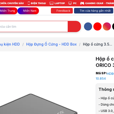
Feedback
Tìm cửa hàng gần nhất
Miền Trung
Miền Nam
Facebook
YouTube
Inst
hụ kiện HDD
/
Hộp Đựng Ổ Cứng - HDD Box
/
Hộp ổ cứng 3.5...
Hộp ổ c
ORICO 
Trang chủ
Mã SP:
HDB
1
10.854
Phụ Kiện La
2
Thông 
Phụ kiện H
3
- Hộp ổ c
Hộp Đựng 
- Dùng ch
4
- USB 3.0,
Hộp ổ cứng