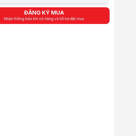
 thẻ VISA (12 tháng):
47.417 VND / tháng
 gồm VAT
ĐĂNG KÝ MUA
ẩm:
HDBO0144
Nhận thông báo khi có hàng và hỗ trợ đặt mua
12 Tháng
ệu:
ORICO
:
Order trước – giao sau
iỏ hàng
Mua ngay
Mua trả góp 0%
i bật
 3.5" và 2.5" SATA 3 USB 3.0 Type C
ả SSD và HDD. Hỗ trợ ổ cứng 2.5" 2TB, 3.5" 8TB.
ốc độ truyền dữ liệu 5Gbps. Hỗ trợ UASP: tăng tốc đồ truyền dữ liệu
dow 10/8/7/Vista/XP và Mac 9.1 trở lên.
-swap. Đèn LED báo hiệu.
ỹ thuật
ệu
Orico
hẩm
3588C3
Dùng cho cả SSD và HDD
Hỗ trợ ổ cứng 2.5" và 3.5", dung lượng tối đa 8TB
USB 3.0, tốc độ truyền dữ liệu 5Gbps
Hỗ trợ Window 10/8/7/Vista/XP và Mac 9.1 trở lên
Hỗ trợ Hot-swap
Đèn LED báo hiệu
phẩm