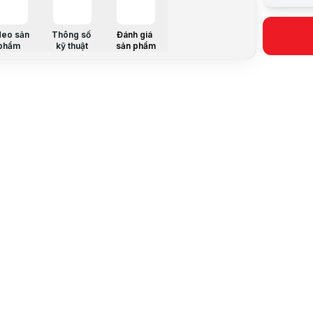
Trả góp qua
Giá đã bao
deo sản
Thông số
Đánh giá
Mã sản ph
phẩm
kỹ thuật
sản phẩm
Bảo hành:
Thương hi
Tình trạng
Thêm vào g
Thông số nổ
Hộp ổ cứng
Dùng cho c
USB 3.0, t
Hỗ trợ Win
Hỗ trợ Hot
Thông số k
Thương hi
Tên sản p
Chi tiết
Mô tả sản 