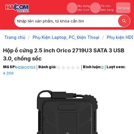
Xây dựng
Tra cứu
Giỏ hàng
cấu hình
đơn hàng
Nhập tên sản phẩm, từ khóa cần tìm
Xây dựng
Tra cứu
Giỏ hàng
cấu hình
đơn hàng
Trang chủ
/
Phụ Kiện Laptop, PC, Điện Thoại
/
Phụ kiện HD
Hộp ổ cứng 2.5 inch Orico 2719U3 SATA 3 USB
3.0, chống sốc
Trang chủ
Mã SP:
Đánh giá:
Bình luận:
Lượt xem:
HDBO0155
2
1
4.359
Phụ Kiện Laptop, PC, Điện Thoại
2
Phụ kiện HDD
3
Hộp Đựng Ổ Cứng - HDD Box
4
Hộp ổ cứng 2.5 inch Orico 2719U3 SATA 3 USB 3.0, chống sốc
5
Hình ảnh và video sản phẩm
Hộp ổ cứng 2.5 inch Orico 2719U3 SATA 3 USB 3.0, chống sốc