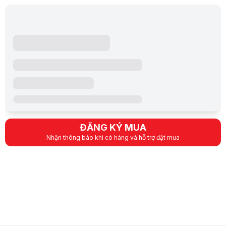
Orico 2719U3 hỗ trợ chuẩn giao tiếp SATA III kết hợp với USB 3.0, cho
Thiết kế chống sốc, bảo vệ dữ liệu an toàn
Vỏ hộp được làm từ chất liệu nhựa ABS cao cấp kết hợp cùng lớp lót c
Tương thích đa nền tảng, dễ dàng sử dụng
Hộp đựng ổ cứng Orico 2719U3 hỗ trợ plug-and-play – chỉ cần cắm là 
Lưu ý:
Bài viết và hình ảnh mang tính tham khảo. Cấu hình và đặc tính
Danh mục:
Hộp Đựng Ổ Cứng - HDD Box
ĐĂNG KÝ MUA
Nhận thông báo khi có hàng và hỗ trợ đặt mua