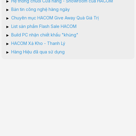
▸
Hệ thống chuỗi Cửa hàng - Showroom của HACOM
▸
Bản tin công nghệ hàng ngày
▸
Chuyên mục HACOM Give Away Quà Giá Trị
▸
List sản phẩm Flash Sale HACOM
▸
Build PC nhận chiết khấu "khủng"
▸
HACOM Xả Kho - Thanh Lý
▸
Hàng Hiệu đã qua sử dụng