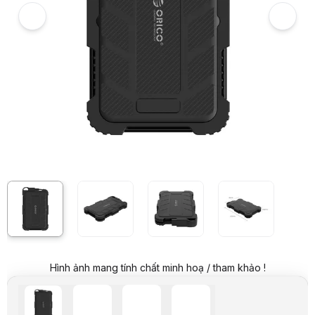
Video review chi tiết Hộp ổ cứng 2.5 inch Orico 2719U3 SATA 3 USB 3
Giá niêm yết:
709.000 VND
Giá mua online:
456.000 VND
Tiết kiệm 253.000 VND (-36%)
Giá mua trả góp (6 tháng):
76.000 VND / tháng
Hình ảnh mang tính chất minh hoạ / tham khảo !
Trả góp qua thẻ VISA (12 tháng):
38.000 VND / tháng
Giá đã bao gồm VAT
Mã sản phẩm:
HDBO0155