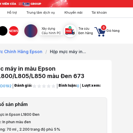
Hỗ trợ
Trung tâm dịch vụ
Khuyến mãi
Tài khoản
0
Xây dựng
Tra cứu
Giỏ hàng
NEWS
Cấu hình PC
Đơn hàng
agram
TikTok
c Chính Hãng Epson
/
Hộp mực máy in...
c máy in màu Epson
L800/L805/L850 màu Đen 673
Đánh giá:
Bình luận:
Lượt xem:
D0192
0
ng, Hội Nghị
số sản phẩm
 Scan, Hủy, UPS
ực in Epson L1800 Đen
 & Phụ Kiện
c: In phun màu đen
ợng: 70 ml , 2.200 trang độ phủ 5%