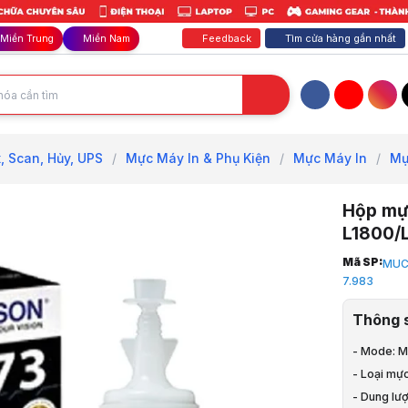
Feedback
Tìm cửa hàng gần nhất
Miền Trung
Miền Nam
Facebook
YouTube
Inst
, Scan, Hủy, UPS
/
Mực Máy In & Phụ Kiện
/
Mực Máy In
/
Mự
Hộp mự
L1800/
Trang chủ
Mã SP:
MUC
1
7.983
TB Văn Phò
2
Thông 
Photo, Fax,
3
- Mode: M
Mực Máy In
- Loại mự
4
- Dung lư
Mực Máy In