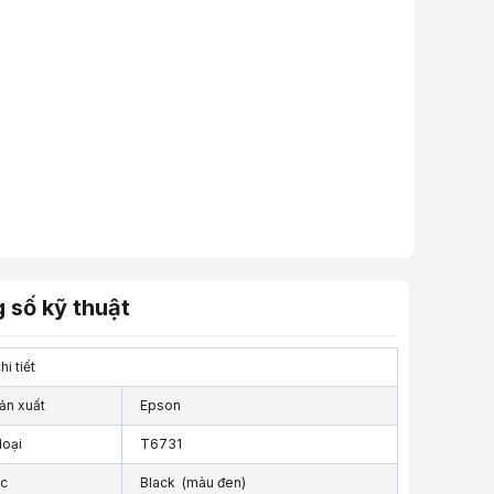
 số kỹ thuật
i tiết
ản xuất
Epson
loại
T6731
c
Black (màu đen)