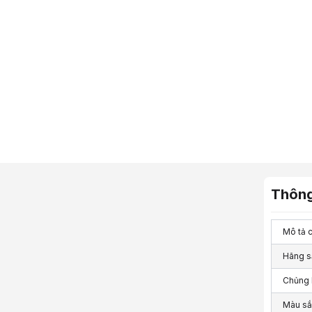
Thông
Mô tả ch
Hãng s
Chủng 
Màu sắ