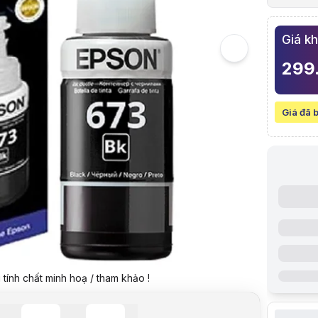
5
Mực Chính
6
Giá k
Mực in Ep
7
299
Hình ảnh v
Mực in Ep
Giá niêm yế
Giá đã 
Giá mua on
Giá mua trả
Trả góp qua
Giá đã bao
Mã sản ph
Thương hi
Tình trạng
Thêm vào g
Thông số nổ
Mode: Mực
Loại mực: 
Dung lượng
tính chất minh hoạ / tham khảo !
Thông số k
Mô tả chi ti
Hãng sản x