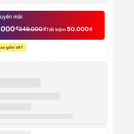
 Hãng Epson
huyến mãi:
son 673 (Màu đen) (C13T673100) - dùng cho Máy in màu Epson L805, L8
.000
đ
349.000
50.000
đ
đ
Tiết kiệm
à video sản phẩm
son 673 (Màu đen) (C13T673100) - dùng cho Máy in màu Epson L805, L8
t:
349.000 VND
bao gồm VAT
line:
299.000 VND
Tiết kiệm 50.000 VND (-14%)
 góp (6 tháng):
49.834 VND / tháng
 thẻ VISA (12 tháng):
24.917 VND / tháng
 gồm VAT
ẩm:
MUCD0192
ệu:
EPSON
:
Còn hàng
iỏ hàng
Mua ngay
Mua trả góp 0%
i bật
 in Epson L1800 Đen
In phun màu đen
: 70 ml , 2.200 trang độ phủ 5%
ỹ thuật
ết
uất
Epson