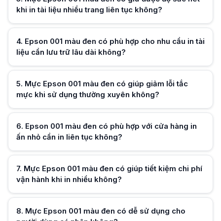
Mực Epson 001 màu đen có giúp bảo vệ đầu phun và tăng tuổi thọ máy 
khi in tài liệu nhiều trang liên tục không?
Mực Epson 001 màu đen được phát triển để không gây ăn mòn và hỗ trợ 
4
.
Epson 001 màu đen có phù hợp cho nhu cầu in tài
Hữu ích (
0
)
liệu cần lưu trữ lâu dài không?
Hữu ích (
0
)
5
.
Mực Epson 001 màu đen có giúp giảm lỗi tắc
mực khi sử dụng thường xuyên không?
Hữu ích (
0
)
6
.
Epson 001 màu đen có phù hợp với cửa hàng in
ấn nhỏ cần in liên tục không?
Hữu ích (
0
)
7
.
Mực Epson 001 màu đen có giúp tiết kiệm chi phí
vận hành khi in nhiều không?
Hữu ích (
0
)
8
.
Mực Epson 001 màu đen có dễ sử dụng cho