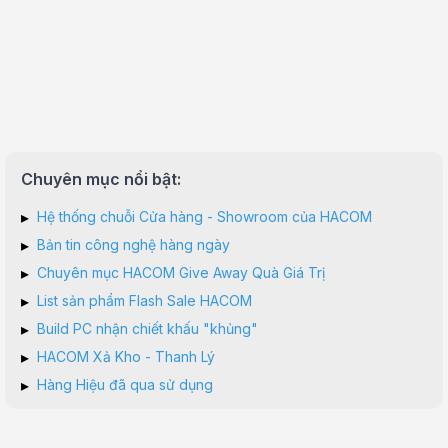
Chuyên mục nổi bật:
▸
Hệ thống chuỗi Cửa hàng - Showroom của HACOM
▸
Bản tin công nghệ hàng ngày
▸
Chuyên mục HACOM Give Away Quà Giá Trị
▸
List sản phẩm Flash Sale HACOM
▸
Build PC nhận chiết khấu "khủng"
▸
HACOM Xả Kho - Thanh Lý
▸
Hàng Hiệu đã qua sử dụng