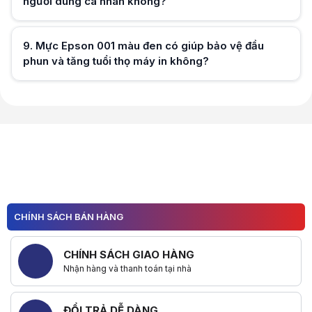
người dùng cá nhân không?
Hữu ích (
0
)
9
.
Mực Epson 001 màu đen có giúp bảo vệ đầu
phun và tăng tuổi thọ máy in không?
Hữu ích (
0
)
Hữu ích (
0
)
CHÍNH SÁCH BÁN HÀNG
CHÍNH SÁCH GIAO HÀNG
Nhận hàng và thanh toán tại nhà
ĐỔI TRẢ DỄ DÀNG