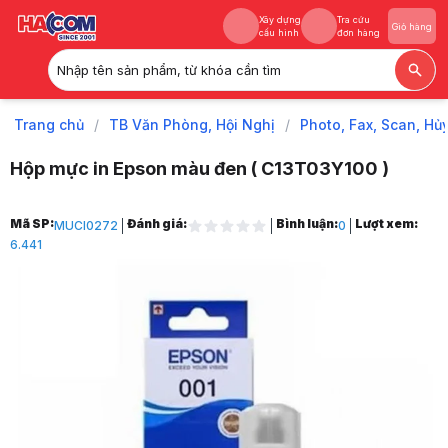
Xây dựng
Tra cứu
Giỏ hàng
cấu hình
đơn hàng
Nhập tên sản phẩm, từ khóa cần tìm
Xây dựng
Tra cứu
Giỏ hàng
cấu hình
đơn hàng
Trang chủ
/
TB Văn Phòng, Hội Nghị
/
Photo, Fax, Scan, Hủ
Hộp mực in Epson màu đen ( C13T03Y100 )
Trang chủ
Mã SP:
Đánh giá:
Bình luận:
Lượt xem:
MUCI0272
0
1
6.441
TB Văn Phòng, Hội Nghị
2
Photo, Fax, Scan, Hủy, UPS
3
Mực Máy In & Phụ Kiện
4
Mực Máy In
5
Mực Chính Hãng Epson
6