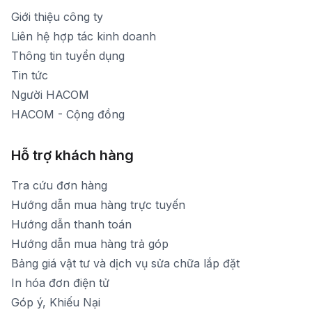
Thời gian nghỉ trưa: Từ 12h-13h30 hàng ngày
Giới thiệu công ty
1900 1903 (máy lẻ 160)
[email protected]
Liên hệ hợp tác kinh doanh
Thời gian mở cửa: Từ 8h30-20h hàng ngày
Thông tin tuyển dụng
Tin tức
Người HACOM
HACOM - Cộng đồng
Hỗ trợ khách hàng
Tra cứu đơn hàng
Hướng dẫn mua hàng trực tuyến
Hướng dẫn thanh toán
Hướng dẫn mua hàng trả góp
Bảng giá vật tư và dịch vụ sửa chữa lắp đặt
In hóa đơn điện tử
Góp ý, Khiếu Nại