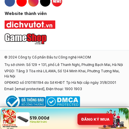
Hacom Facebook
Hacom YouTube
Hacom Instagram
Hacom TikTok
Website thành viên
© 2024 Công ty Cổ phần Đầu tư Công nghệ HACOM
Trụ sở chính: Số 129 + 131, phố Lê Thanh Nghị, Phường Bạch Mai, Hà Nội
VPGD: Tầng 3 Tòa nhà LILAMA, Số 124 Minh Khai, Phường Tương Mai,
Hà Nội
GPĐKKD số 0101161194 do Sở KHĐT Tp Hà Nội cấp ngày 31/8/2001
Email:
[email protected]
, Điện thoại: 1900 1903
519.000đ
ĐĂNG KÝ MUA
Hàng đặt trước