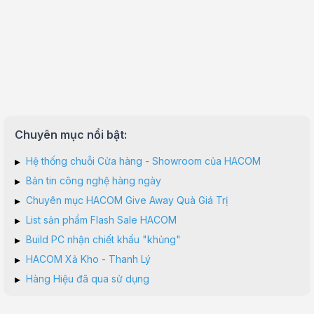
Chuyên mục nổi bật:
▸
Hệ thống chuỗi Cửa hàng - Showroom của HACOM
▸
Bản tin công nghệ hàng ngày
▸
Chuyên mục HACOM Give Away Quà Giá Trị
▸
List sản phẩm Flash Sale HACOM
▸
Build PC nhận chiết khấu "khủng"
▸
HACOM Xả Kho - Thanh Lý
▸
Hàng Hiệu đã qua sử dụng