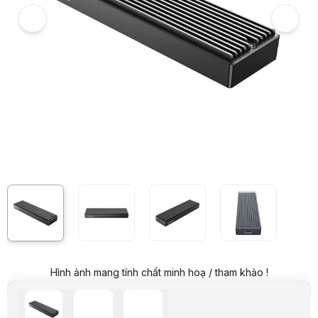
Giá đã bao gồm VAT
Mã sản phẩm:
HDBO0165
Bảo hành:
12 Tháng
Thương hiệu:
ORICO
Tình trạng:
Order trước – giao sau
Thêm vào giỏ hàng
Mua ngay
Mua trả góp 0%
Thông số kỹ thuật
Thương hiệu
Orico
Tên sản phẩm
Hộp ổ cứng ORICO SSD ORICO NVME M.2
Model
M2PV-C3-BK
CHI TIẾT
Tốc độ 10Gbps.
Hỗ trợ SSD: M.2 M KEY SSD (NVME protocol). 2230,224
Giao diện đầu ra: USB3.1 Type-C. Tốc độ: USB3.1 GEN2 
Dung lượng tối đa: 2TB
Chip điều khiển Realtek RTL9210
Sử dụng
Tản nhiệt cao cấp, Chế độ ngủ tự động sau khi không 
Chất liệu: Hợp kim nhôm, siêu nhỏ gọn
Màu sắc: Đen - BK.
Bộ sản phẩm gồm: Hộp đựng ổ cứng, ốc, vít, 2 dây cáp:
Hình ảnh mang tính chất minh hoạ / tham khảo !
Hệ điều hành hỗ trợ: Windows/Mac/Linux
Mô tả sản phẩm
Hộp đựng ổ cứng SSD NVME M2 Sata Orico M2PV-C3-BK - Tốc độ