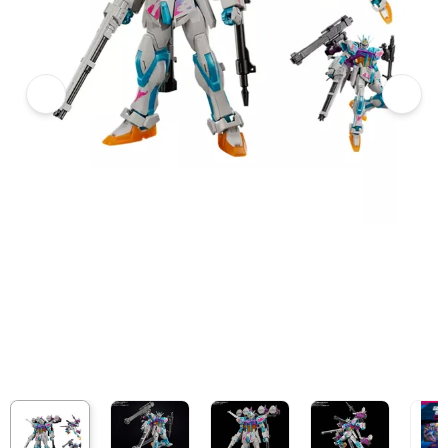
Gundam Breaker 4 Collector’s Edition - Nintendo Switch
7
Hình ảnh và video sản phẩm
Gundam Breaker 4 Collector’s Edition - Nintendo Switch
Video review chi tiết Gundam Breaker 4 Collector’s Edition - Nintendo
Giá niêm yết:
4.999.000 VND
Giá mua online:
1.999.000 VND
Tiết kiệm 3.000.000 VND (-60%)