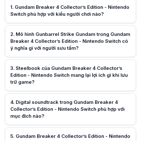
Gundam Breaker 4 Collector’s Edition - Nintendo Switch sử dụng hộp ste
1
.
Gundam Breaker 4 Collector’s Edition - Nintendo
Digital soundtrack trong Gundam Breaker 4 Collector’s Edition - Ninte
Switch phù hợp với kiểu người chơi nào?
Gundam Breaker 4 Collector’s Edition - Nintendo Switch bao gồm digita
Gundam Breaker 4 Collector’s Edition - Nintendo Switch có phù hợp t
Gundam Breaker 4 Collector’s Edition - Nintendo Switch với mô hình Gun
Mô hình Gunbarrel Strike Gundam trong Gundam Breaker 4 Collector’s E
2
.
Mô hình Gunbarrel Strike Gundam trong Gundam
Gundam Breaker 4 Collector’s Edition - Nintendo Switch đi kèm mô hình
Breaker 4 Collector’s Edition - Nintendo Switch có
Gundam Breaker 4 Collector’s Edition - Nintendo Switch có thuận tiện 
ý nghĩa gì với người sưu tầm?
Gundam Breaker 4 Collector’s Edition - Nintendo Switch sử dụng thẻ gam
Vì sao Gundam Breaker 4 Collector’s Edition - Nintendo Switch được p
Gundam Breaker 4 Collector’s Edition - Nintendo Switch được thiết kế 
3
.
Steelbook của Gundam Breaker 4 Collector’s
Hữu ích (
0
)
Gundam Breaker 4 Collector’s Edition - Nintendo Switch mang lại trải 
Edition - Nintendo Switch mang lại lợi ích gì khi lưu
Gundam Breaker 4 Collector’s Edition - Nintendo Switch kết hợp thẻ g
trữ game?
4
.
Digital soundtrack trong Gundam Breaker 4
Collector’s Edition - Nintendo Switch phù hợp với
Hữu ích (
0
)
mục đích nào?
5
.
Gundam Breaker 4 Collector’s Edition - Nintendo
Hữu ích (
0
)