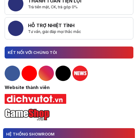
THANH TOÁN TIỆN LỢI
Trả tiền mặt, CK, trả góp 0%
HỖ TRỢ NHIỆT TÌNH
Tư vấn, giải đáp mọi thắc mắc
KẾT NỐI VỚI CHÚNG TÔI
Hacom Facebook
Hacom YouTube
Hacom Instagram
Hacom TikTok
Website thành viên
HỆ THỐNG SHOWROOM