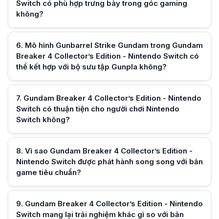
Switch có phù hợp trưng bày trong góc gaming
không?
6
.
Mô hình Gunbarrel Strike Gundam trong Gundam
Breaker 4 Collector’s Edition - Nintendo Switch có
Hữu ích (
0
)
thể kết hợp với bộ sưu tập Gunpla không?
7
.
Gundam Breaker 4 Collector’s Edition - Nintendo
Hữu ích (
0
)
Switch có thuận tiện cho người chơi Nintendo
Switch không?
8
.
Vì sao Gundam Breaker 4 Collector’s Edition -
Hữu ích (
0
)
Nintendo Switch được phát hành song song với bản
game tiêu chuẩn?
9
.
Gundam Breaker 4 Collector’s Edition - Nintendo
Hữu ích (
0
)
Switch mang lại trải nghiệm khác gì so với bản