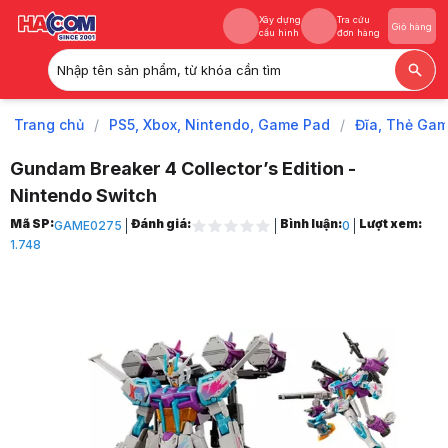
Xây dựng
Tra cứu
Giỏ hàng
cấu hình
đơn hàng
Nhập tên sản phẩm, từ khóa cần tìm
Xây dựng
Tra cứu
Giỏ hàng
cấu hình
đơn hàng
Trang chủ
/
PS5, Xbox, Nintendo, Game Pad
/
Đĩa, Thẻ Gam
Gundam Breaker 4 Collector’s Edition -
Nintendo Switch
Trang chủ
Mã SP:
Đánh giá:
Bình luận:
Lượt xem:
GAME0275
0
1
1.748
PS5, Xbox, Nintendo, Game Pad
2
Đĩa, Thẻ Game, Phụ kiện
3
Phụ Kiện Game
4
Phụ Kiện NINTENDO SWITCH
5
Collectors Edition (Nintendo)
6