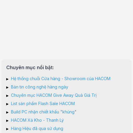
Chuyên mục nổi bật:
▸
Hệ thống chuỗi Cửa hàng - Showroom của HACOM
▸
Bản tin công nghệ hàng ngày
▸
Chuyên mục HACOM Give Away Quà Giá Trị
▸
List sản phẩm Flash Sale HACOM
▸
Build PC nhận chiết khấu "khủng"
▸
HACOM Xả Kho - Thanh Lý
▸
Hàng Hiệu đã qua sử dụng