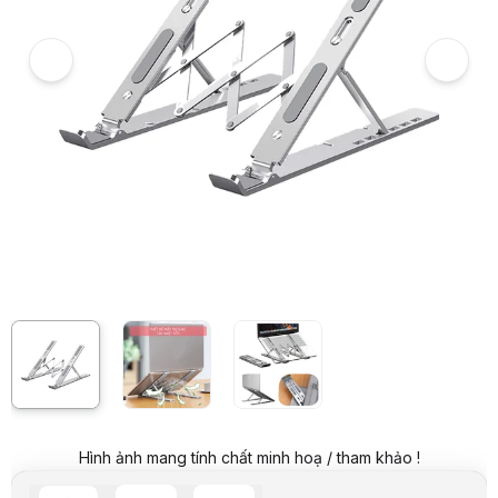
Giá đỡ Laptop/Macbock(10-17inch) Ergotek LS501 - 6 Mức Độ, Điều 
Giá niêm yết:
299.000 VND
Giá mua online:
279.000 VND
Tiết kiệm 20.000 VND (-7%)
Giá mua trả góp (6 tháng):
46.500 VND / tháng
Trả góp qua thẻ VISA (12 tháng):
23.250 VND / tháng
Giá đã bao gồm VAT
Mã sản phẩm:
GIAL0029
Bảo hành:
12 Tháng
Thương hiệu:
ERGOTEK
Tình trạng:
Order trước – giao sau
Thêm vào giỏ hàng
Mua ngay
Mua trả góp 0%
Thông số nổi bật
Kích thước laptop sử dụng: từ 10 - 17inch (dùng cho dưới 15.6inch
Kích thước sử dụng: 25 x 21 x 16.5cm (DxRxC)
Chỉnh độ cao: 6 cấp độ (từ 45mm - 165mm)
Chất liệu nhôm cao cấp dày và chắc
Khả năng chịu lực tối đa: 10kg
Cân nặng sản phẩm: ~290g
Thông số kỹ thuật
Tên sản phẩm
Giá đỡ Laptop/Macbook
Thương hiệu
Ergotek
Hình ảnh mang tính chất minh hoạ / tham khảo !
Model
LS501
Màu
Bạc