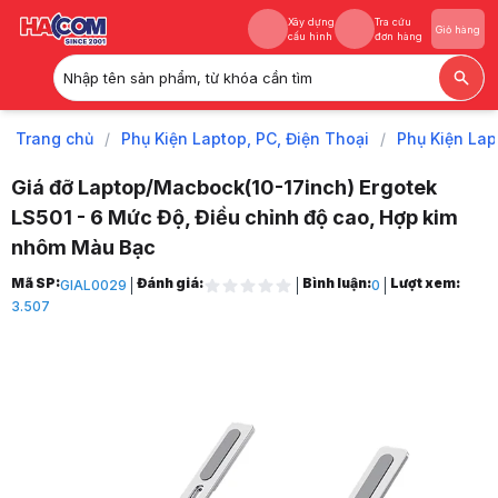
Xây dựng
Tra cứu
Giỏ hàng
cấu hình
đơn hàng
Nhập tên sản phẩm, từ khóa cần tìm
Xây dựng
Tra cứu
Giỏ hàng
cấu hình
đơn hàng
Trang chủ
/
Phụ Kiện Laptop, PC, Điện Thoại
/
Phụ Kiện Lap
Giá đỡ Laptop/Macbock(10-17inch) Ergotek
LS501 - 6 Mức Độ, Điều chỉnh độ cao, Hợp kim
nhôm Màu Bạc
Trang chủ
Mã SP:
Đánh giá:
Bình luận:
Lượt xem:
GIAL0029
0
1
3.507
Phụ Kiện Laptop, PC, Điện Thoại
2
Phụ Kiện Laptop
3
Đế tản nhiệt Laptop
4
Giá đỡ Laptop/Macbock(10-17inch) Ergotek LS501 - 6 Mức Độ, Điều 
5
Hình ảnh và video sản phẩm