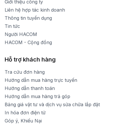
Giới thiệu công ty
1900 1903 (máy lẻ 160)
[email protected]
Liên hệ hợp tác kinh doanh
Thời gian mở cửa: Từ 8h30-20h hàng ngày
Thông tin tuyển dụng
Tin tức
Người HACOM
HACOM - Cộng đồng
Hỗ trợ khách hàng
Tra cứu đơn hàng
Hướng dẫn mua hàng trực tuyến
Hướng dẫn thanh toán
Hướng dẫn mua hàng trả góp
Bảng giá vật tư và dịch vụ sửa chữa lắp đặt
In hóa đơn điện tử
Góp ý, Khiếu Nại