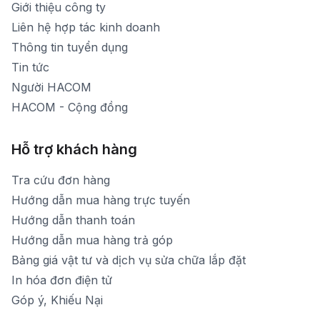
Giới thiệu công ty
1900 1903 (máy lẻ 160)
[email protected]
Liên hệ hợp tác kinh doanh
Thời gian mở cửa: Từ 8h30-20h hàng ngày
Thông tin tuyển dụng
Tin tức
Người HACOM
HACOM - Cộng đồng
Hỗ trợ khách hàng
Tra cứu đơn hàng
Hướng dẫn mua hàng trực tuyến
Hướng dẫn thanh toán
Hướng dẫn mua hàng trả góp
Bảng giá vật tư và dịch vụ sửa chữa lắp đặt
In hóa đơn điện tử
Góp ý, Khiếu Nại