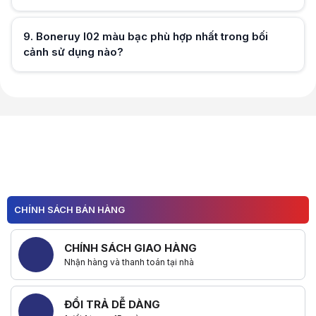
Hữu ích (
0
)
9
.
Boneruy l02 màu bạc phù hợp nhất trong bối
cảnh sử dụng nào?
Hữu ích (
0
)
Hữu ích (
0
)
CHÍNH SÁCH BÁN HÀNG
CHÍNH SÁCH GIAO HÀNG
Nhận hàng và thanh toán tại nhà
ĐỔI TRẢ DỄ DÀNG