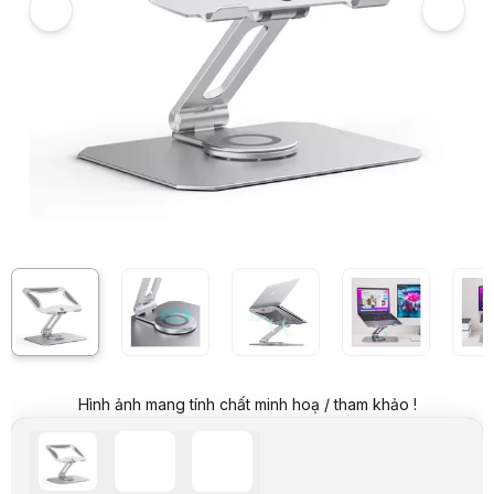
Giá niêm yết:
899.000 VND
Giá mua online:
549.000 VND
Tiết kiệm 350.000 VND (-39%)
Giá mua trả góp (6 tháng):
91.500 VND / tháng
Trả góp qua thẻ VISA (12 tháng):
45.750 VND / tháng
Giá đã bao gồm VAT
Mã sản phẩm:
GIAL0079
Bảo hành:
6 tháng
Thương hiệu:
BONERUY
Tình trạng:
Order trước – giao sau
Thêm vào giỏ hàng
Mua ngay
Mua trả góp 0%
Thông số nổi bật
Hãng sản xuất: Boneruy
Màu sắc: Bạc
Chất liệu: Hợp kim nhôm
Kích thước tương thích: 14-17.3 inch
Thông số kỹ thuật
Hãng sản xuất
Boneruy
Màu sắc
Bạc
Chất liệu
Hợp kim nhôm
Hình ảnh mang tính chất minh hoạ / tham khảo !
Kích thước tương thích
14-17.3 inch
Mô tả sản phẩm
Giá đỡ Laptop Boneruy L02 Màu Bạc (14-17.3 inch) hợp kim nhôm
Giá đỡ Laptop Boneruy L02 được thiết kế dành cho các dòng laptop có 
Chất liệu bền bỉ