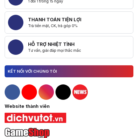
1 đổi 1 trong 15 ngày
THANH TOÁN TIỆN LỢI
Trả tiền mặt, CK, trả góp 0%
HỖ TRỢ NHIỆT TÌNH
Tư vấn, giải đáp mọi thắc mắc
KẾT NỐI VỚI CHÚNG TÔI
Hacom Facebook
Hacom YouTube
Hacom Instagram
Hacom TikTok
Website thành viên