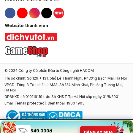
Hacom Facebook
Hacom YouTube
Hacom Instagram
Hacom TikTok
Website thành viên
© 2024 Công ty Cổ phần Đầu tư Công nghệ HACOM
Trụ sở chính: Số 129 + 131, phố Lê Thanh Nghị, Phường Bạch Mai, Hà Nội
VPGD: Tầng 3 Tòa nhà LILAMA, Số 124 Minh Khai, Phường Tương Mai,
Hà Nội
GPĐKKD số 0101161194 do Sở KHĐT Tp Hà Nội cấp ngày 31/8/2001
Email:
[email protected]
, Điện thoại: 1900 1903
549.000đ
ĐĂNG KÝ MUA