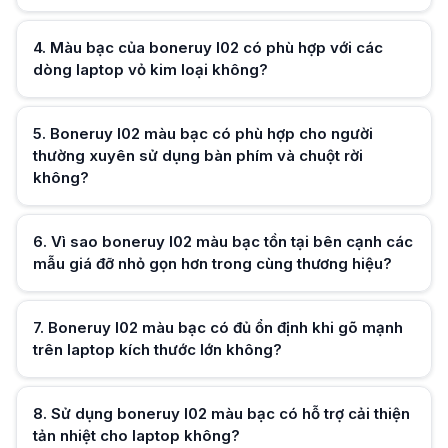
Boneruy l02 màu bạc phù hợp setup làm việc tại nhà hoặc văn phòng cố đ
Hữu ích (
0
)
4
.
Màu bạc của boneruy l02 có phù hợp với các
dòng laptop vỏ kim loại không?
Hữu ích (
0
)
5
.
Boneruy l02 màu bạc có phù hợp cho người
thường xuyên sử dụng bàn phím và chuột rời
không?
Hữu ích (
0
)
6
.
Vì sao boneruy l02 màu bạc tồn tại bên cạnh các
mẫu giá đỡ nhỏ gọn hơn trong cùng thương hiệu?
Hữu ích (
0
)
7
.
Boneruy l02 màu bạc có đủ ổn định khi gõ mạnh
trên laptop kích thước lớn không?
Hữu ích (
0
)
8
.
Sử dụng boneruy l02 màu bạc có hỗ trợ cải thiện
tản nhiệt cho laptop không?