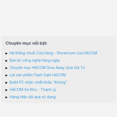
Chuyên mục nổi bật:
▸
Hệ thống chuỗi Cửa hàng - Showroom của HACOM
▸
Bản tin công nghệ hàng ngày
▸
Chuyên mục HACOM Give Away Quà Giá Trị
▸
List sản phẩm Flash Sale HACOM
▸
Build PC nhận chiết khấu "khủng"
▸
HACOM Xả Kho - Thanh Lý
▸
Hàng Hiệu đã qua sử dụng