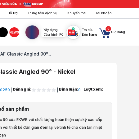
Hỗ trợ
Trung tâm dịch vụ
Khuyến mãi
Tài khoản
0
Xây dựng
Tra cứu
Giỏ hàng
NEWS
Cấu hình PC
Đơn hàng
agram
TikTok
AF Classic Angled 90°...
lassic Angled 90° - Nickel
Đánh giá:
Bình luận:
Lượt xem:
T0250
0
Fan, Đèn Led
số sản phẩm
ện tản nhiệt nước
óc 90 của EKWB với chất lượng hoàn thiện cực kỳ cao cấp
t nước
 với thiết kế đơn giản đem lại vẻ tinh tế cho dàn tản nhiệt
bạn
 góc