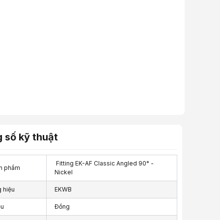
 số kỹ thuật
Fitting EK-AF Classic Angled 90° -
n phẩm
Nickel
 hiệu
EKWB
ệu
Đồng