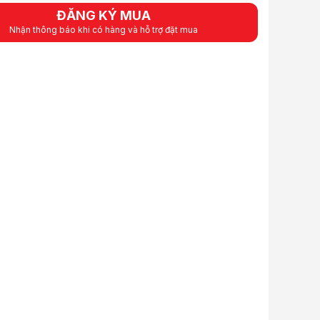
h ống cứng
14 mm
ĐĂNG KÝ MUA
phẩm
Nhận thông báo khi có hàng và hỗ trợ đặt mua
sản phẩm Fitting EK-AF Classic Angled 90° - Nickel
AF Classic Angled 90° - Nickel Bộ điều hợp góc có thể xoay (90 °) với cá
AF Classic Angled 90° - Nickel cho phép kết nối khớp với các cổng G1 
iết và hình ảnh mang tính tham khảo. Cấu hình và đặc tính sản phẩm có 
Fitting cua góc