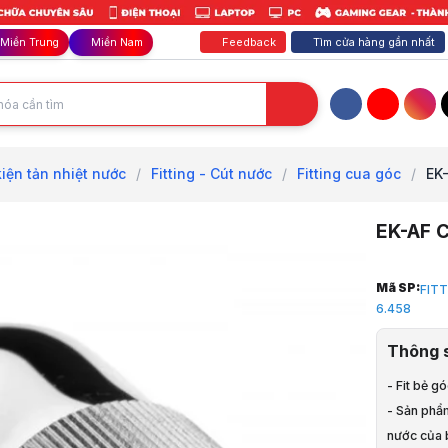
Feedback
Tìm cửa hàng gần nhất
Miền Trung
Miền Nam
Facebook
YouTube
Inst
iện tản nhiệt nước
/
Fitting - Cút nước
/
Fitting cua góc
/
EK-
EK-AF C
Trang chủ
Mã SP:
FIT
1
6.458
Tản Nhiệt, 
2
Thông 
Linh phụ ki
3
- Fit bẻ g
Fitting - Cú
- Sản phẩm
4
nước của 
Fitting cua