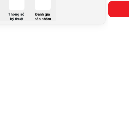
Tương thíc
Mô tả sản 
Giới thiệu 
Thông số
Đánh giá
kỹ thuật
sản phẩm
Fitting EK-
Fitting EK-
Lưu ý:
Bài v
Danh mục: