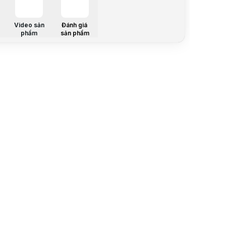
Bảo hành:
Thương hi
Tình trạng
Video sản
Đánh giá
phẩm
sản phẩm
Thêm vào g
Mô tả sản 
Mô tả:
Thiết bị:
M
Lỗi:
Kh
Loại hình
Th
Sửa Máy ch
1
Lỗi adapt
2
Mất mã đ
3
Mắt đọc v
4
Lỗi Main
Lưu ý:
Bài v
Danh mục: