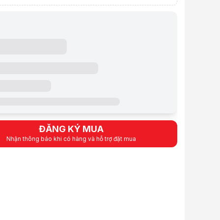
à video sản phẩm
hấm công
ĐĂNG KÝ MUA
Nhận thông báo khi có hàng và hỗ trợ đặt mua
ew chi tiết Sửa máy chấm công
ệ
 gồm VAT
ẩm:
DVSC0029