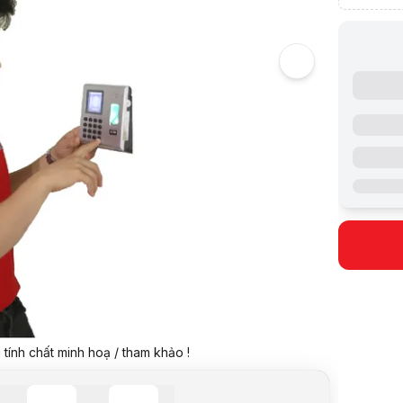
5
Hình ảnh v
Sửa máy c
Video revi
tính chất minh hoạ / tham khảo !
Giá:
Liên h
Giá đã bao
Mã sản ph