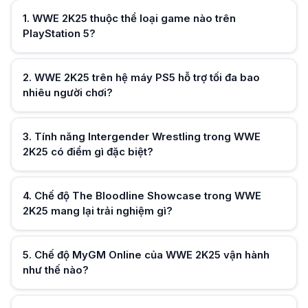
Tựa game cho phép tối đa 4 người chơi cùng tham gia tranh tài trong cá
Tính năng Intergender Wrestling trong WWE 2K25 có điểm gì đặc biệt?
1
.
WWE 2K25 thuộc thể loại game nào trên
Tính năng này phá vỡ giới hạn truyền thống bằng cách cho phép các đô 
PlayStation 5?
Chế độ The Bloodline Showcase trong WWE 2K25 mang lại trải nghiệm 
Chế độ này tái hiện những khoảnh khắc lịch sử và hành trình thống trị 
Chế độ MyGM Online của WWE 2K25 vận hành như thế nào?
2
.
WWE 2K25 trên hệ máy PS5 hỗ trợ tối đa bao
Người chơi trực tiếp điều hành, quản lý đội hình và cạnh tranh vị thế vớ
nhiêu người chơi?
Hữu ích (
0
)
Làm thế nào để mua đĩa game WWE 2K25 tại Việt Nam?
Khách hàng hãy truy cập ngay website hoặc hệ thống cửa hàng HACOM
3
.
Tính năng Intergender Wrestling trong WWE
2K25 có điểm gì đặc biệt?
Hữu ích (
0
)
4
.
Chế độ The Bloodline Showcase trong WWE
2K25 mang lại trải nghiệm gì?
Hữu ích (
0
)
5
.
Chế độ MyGM Online của WWE 2K25 vận hành
như thế nào?
Hữu ích (
0
)