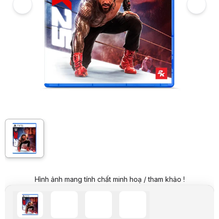
Hình ảnh và video sản phẩm
Đĩa game PS5 - WWE 2K25 - Asia
Video review chi tiết Đĩa game PS5 - WWE 2K25 - Asia
Hình ảnh mang tính chất minh hoạ / tham khảo !
Giá niêm yết:
1.899.000 VND
Giá mua online:
999.000 VND
Tiết kiệm 900.000 VND (-47%)
Giá mua trả góp (6 tháng):
166.500 VND / tháng
Trả góp qua thẻ VISA (12 tháng):
83.250 VND / tháng