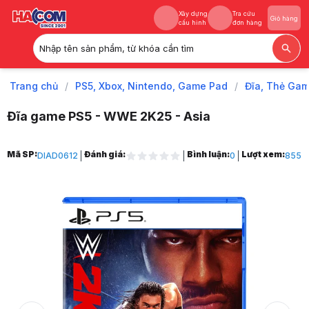
Xây dựng
Tra cứu
Giỏ hàng
cấu hình
đơn hàng
Nhập tên sản phẩm, từ khóa cần tìm
Xây dựng
Tra cứu
Giỏ hàng
cấu hình
đơn hàng
Trang chủ
/
PS5, Xbox, Nintendo, Game Pad
/
Đĩa, Thẻ Gam
Đĩa game PS5 - WWE 2K25 - Asia
Trang chủ
Mã SP:
Đánh giá:
Bình luận:
Lượt xem:
DIAD0612
0
855
1
PS5, Xbox, Nintendo, Game Pad
2
Đĩa, Thẻ Game, Phụ kiện
3
Đĩa Game
4
Đĩa Game PS5
5
Đĩa game PS5 - WWE 2K25 - Asia
6