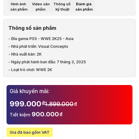
Giá đã bao gồm VAT
Hình ảnh
Video sản
Thông số
Đánh giá
Mã sản phẩm:
DIAD0612
sản phẩm
phẩm
kỹ thuật
sản phẩm
Thương hiệu:
SONY
Tình trạng:
Order trước – giao sau
Thêm vào giỏ hàng
Mua ngay
Mua trả góp 0%
Thông số sản phẩm
Thông số nổi bật
Đĩa game PS5 - WWE 2K25 - Asia
- Đĩa game PS5 - WWE 2K25 - Asia
Nhà phát triển: Visual Concepts
- Nhà phát triển: Visual Concepts
Nhà xuất bản: 2K
Ngày phát hành ban đầu: 7 tháng 3, 2025
- Nhà xuất bản: 2K
Loạt trò chơi: WWE 2K
- Ngày phát hành ban đầu: 7 tháng 3, 2025
Thể loại: Game thể thao, Game đối kháng
- Loạt trò chơi: WWE 2K
Chế độ: 1 người chơi - Nhiều người chơi (Tối đa 4 người chơi)
- Thể loại: Game thể thao, Game đối kháng
Thông số kỹ thuật
- Chế độ: 1 người chơi - Nhiều người chơi (Tối đa 4 người chơi)
Tên sản phẩm
Đĩa game PS5 - WWE 2K25 - Asia
Giá khuyến mãi:
Nhà phát triển: Visual Concepts
999.000
đ
1.899.000
đ
Nhà xuất bản: 2K
Ngày phát hành ban đầu: 7 tháng 3, 2025
900.000
Thông tin
đ
Tiết kiệm
Loạt trò chơi: WWE 2K
Thể loại: Game thể thao, Game đối kháng
Chế độ: 1 người chơi - Nhiều người chơi (Tối đa 4 người
Giá đã bao gồm VAT
Mô tả sản phẩm