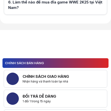
6
.
Làm thế nào để mua đĩa game WWE 2K25 tại Việt
Nam?
Hữu ích (
0
)
Hữu ích (
0
)
CHÍNH SÁCH BÁN HÀNG
CHÍNH SÁCH GIAO HÀNG
Nhận hàng và thanh toán tại nhà
ĐỔI TRẢ DỄ DÀNG
1 đổi 1 trong 15 ngày