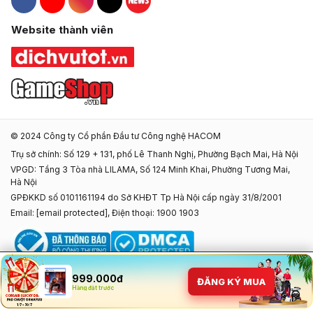
Hacom Facebook
Hacom YouTube
Hacom Instagram
Hacom TikTok
Website thành viên
© 2024 Công ty Cổ phần Đầu tư Công nghệ HACOM
Trụ sở chính: Số 129 + 131, phố Lê Thanh Nghị, Phường Bạch Mai, Hà Nội
VPGD: Tầng 3 Tòa nhà LILAMA, Số 124 Minh Khai, Phường Tương Mai,
Hà Nội
GPĐKKD số 0101161194 do Sở KHĐT Tp Hà Nội cấp ngày 31/8/2001
Email:
[email protected]
, Điện thoại: 1900 1903
999.000đ
ĐĂNG KÝ MUA
Hàng đặt trước