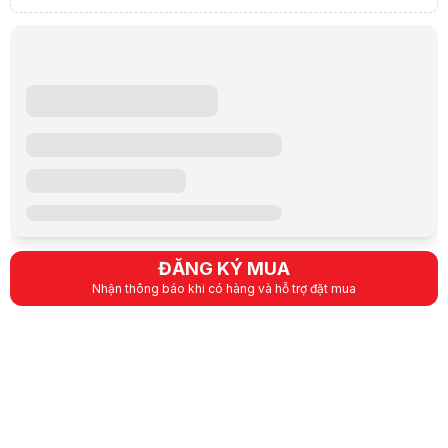
Lưu ý:
Bài viết và hình ảnh mang tính tham khảo. Cấu hình và đặc tính
Danh mục:
PS5, Xbox, Nintendo, Game Pad
,
Đĩa Game
,
Đĩa Game PS
Khuyến mãi đặc biệt
[]
ĐĂNG KÝ MUA
Nhận thông báo khi có hàng và hỗ trợ đặt mua