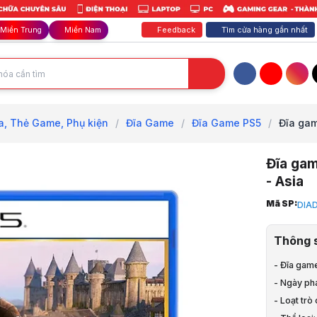
Feedback
Tìm cửa hàng gần nhất
Miền Trung
Miền Nam
Facebook
YouTube
Inst
a, Thẻ Game, Phụ kiện
/
Đĩa Game
/
Đĩa Game PS5
/
Đĩa gam
Đĩa gam
- Asia
Trang chủ
Mã SP:
DIA
1
PS5, Xbox,
Thông 
2
Đĩa, Thẻ G
- Đĩa game
3
- Ngày phá
Đĩa Game
4
- Loạt trò
Đĩa Game 