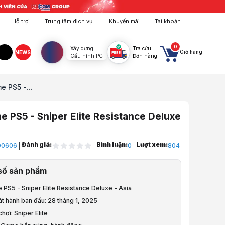
Hỗ trợ
Trung tâm dịch vụ
Khuyến mãi
Tài khoản
0
Xây dựng
Tra cứu
Giỏ hàng
NEWS
Cấu hình PC
Đơn hàng
agram
TikTok
e PS5 -...
e PS5 - Sniper Elite Resistance Deluxe
Đánh giá:
Bình luận:
Lượt xem:
D0606
0
804
 Nintendo, Game Pad
số sản phẩm
ame, Phụ kiện
 PS5 - Sniper Elite Resistance Deluxe - Asia
t hành ban đầu: 28 tháng 1, 2025
 chơi: Sniper Elite
PS5