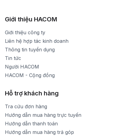
Xem bản đồ đường đi
783 Phan Văn Trị - Hạnh Thông - TP. Hồ Chí Minh
[email protected]
1900 1903 (máy lẻ 161) - (028)73000322
Hình ảnh thực tế từ showroom
Thời gian mở cửa: Từ 8h30-20h30 hàng ngày
[email protected]
Xem bản đồ đường đi
Giới thiệu HACOM
Thời gian mở cửa: Từ 8h30-19h hàng ngày
1900 1903 (máy lẻ 159) -(028)73000322
Thời gian nghỉ trưa: Từ 12h-13h30 hàng ngày
Giới thiệu công ty
1900 1903 (máy lẻ 160)
[email protected]
Liên hệ hợp tác kinh doanh
Thời gian mở cửa: Từ 8h30-20h hàng ngày
Thông tin tuyển dụng
Tin tức
Người HACOM
HACOM - Cộng đồng
Hỗ trợ khách hàng
Tra cứu đơn hàng
Hướng dẫn mua hàng trực tuyến
Hướng dẫn thanh toán
Hướng dẫn mua hàng trả góp