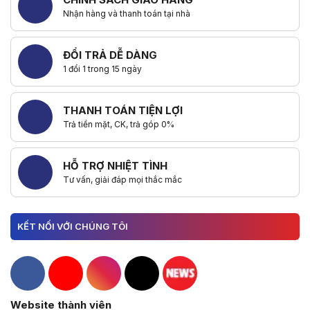
Nhận hàng và thanh toán tại nhà
ĐỔI TRẢ DỄ DÀNG
1 đổi 1 trong 15 ngày
THANH TOÁN TIỆN LỢI
Trả tiền mặt, CK, trả góp 0%
HỖ TRỢ NHIỆT TÌNH
Tư vấn, giải đáp mọi thắc mắc
KẾT NỐI VỚI CHÚNG TÔI
Hacom Facebook
Hacom YouTube
Hacom Instagram
Hacom TikTok
Website thành viên