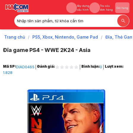
Xây dựng
Tra cứu
Giỏ hàng
cấu hình
đơn hàng
Nhập tên sản phẩm, từ khóa cần tìm
Xây dựng
Tra cứu
Giỏ hàng
cấu hình
đơn hàng
Trang chủ
/
PS5, Xbox, Nintendo, Game Pad
/
Đĩa, Thẻ Gam
Đĩa game PS4 - WWE 2K24 - Asia
Trang chủ
Mã SP:
Đánh giá:
Bình luận:
Lượt xem:
DIAD0465
0
1
1.828
PS5, Xbox, Nintendo, Game Pad
2
Đĩa, Thẻ Game, Phụ kiện
3
Đĩa Game
4
Đĩa Game PS4
5
Đĩa game PS4 - WWE 2K24 - Asia
6