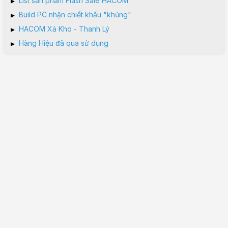
▸
List sản phẩm Flash Sale HACOM
▸
Build PC nhận chiết khấu "khủng"
▸
HACOM Xả Kho - Thanh Lý
▸
Hàng Hiệu đã qua sử dụng