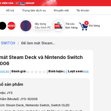
Hỗ trợ
Trung tâm dịch vụ
Khuyến mãi
Tài khoản
0
Xây dựng
Tra cứu
Giỏ hàng
NEWS
Cấu hình PC
Đơn hàng
agram
TikTok
O SWITCH
/
Đế làm mát Steam...
mát Steam Deck và Nintendo Switch
D006
Đánh giá:
Bình luận:
Lượt xem:
D0030
0
106
 Nintendo, Game Pad
số sản phẩm
ame, Phụ kiện
hiệu: JYS
phẩm (Model): JYS-SD006
Game
hích: Steam Deck, Nintendo Switch, Switch OLED
NINTENDO SWITCH