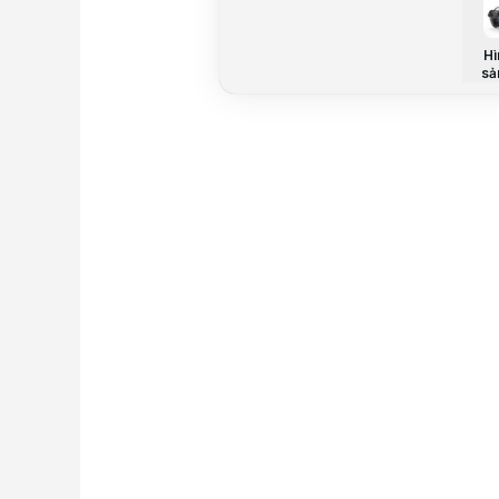
Hì
sả