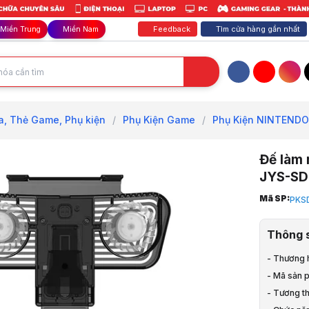
Feedback
Tìm cửa hàng gần nhất
Miền Trung
Miền Nam
Facebook
YouTube
Inst
a, Thẻ Game, Phụ kiện
/
Phụ Kiện Game
/
Phụ Kiện NINTEND
Đế làm 
JYS-S
Trang chủ
Mã SP:
PKS
1
PS5, Xbox,
Thông 
2
Đĩa, Thẻ G
- Thương 
3
- Mã sản 
Phụ Kiện 
4
- Tương t
Phụ Kiện 