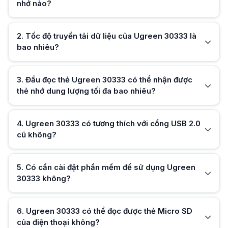
Thiết bị hỗ trợ đọc các thẻ nhớ có dung lượng trong khoảng từ 512MB 
nhớ nào?
Ugreen 30333 có tương thích với cổng USB 2.0 cũ không?
Có, Ugreen 30333 tương thích ngược với chuẩn USB 2.0 và 1.1, nhưng tố
Có cần cài đặt phần mềm để sử dụng Ugreen 30333 không?
2
.
Tốc độ truyền tải dữ liệu của Ugreen 30333 là
Không, Ugreen 30333 là thiết bị cắm là chạy (Plug & Play), tương thích
bao nhiêu?
Hữu ích (
0
)
Ugreen 30333 có thể đọc được thẻ Micro SD của điện thoại không?
Có, khe cắm TF trên Ugreen 30333 được thiết kế chuyên dụng để đọc c
Tại sao nên chọn Ugreen 30333 thay vì các đầu đọc thẻ thông thường
Ugreen 30333 nổi bật nhờ khả năng đọc cùng lúc nhiều loại thẻ với tố
3
.
Đầu đọc thẻ Ugreen 30333 có thể nhận được
thẻ nhớ dung lượng tối đa bao nhiêu?
Hữu ích (
0
)
4
.
Ugreen 30333 có tương thích với cổng USB 2.0
cũ không?
Hữu ích (
0
)
5
.
Có cần cài đặt phần mềm để sử dụng Ugreen
30333 không?
Hữu ích (
0
)
6
.
Ugreen 30333 có thể đọc được thẻ Micro SD
của điện thoại không?