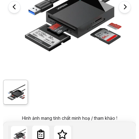
Giá niêm yết:
379.000 VND
Giá mua online:
299.000 VND
Tiết kiệm 80.000 VND (-21%)
Giá mua trả góp (6 tháng):
49.834 VND / tháng
Trả góp qua thẻ VISA (12 tháng):
24.917 VND / tháng
Giá đã bao gồm VAT
Mã sản phẩm:
CARE0063
Bảo hành:
18 Tháng
Thương hiệu:
UGREEN
Tình trạng:
Order trước – giao sau
Thêm vào giỏ hàng
Mua ngay
Mua trả góp 0%
Thông số nổi bật
Chiều dài cáp : 0.5m
Tính năng: Đầu đọc thẻ nhớ kết nối cổng USB 3.0 , với chip xử lý
Với ​​chuẩn USB 3.0, tốc độ hỗ trợ lên đến 5Gbps
Với dung lượng thẻ 256Gb bao gồm các thẻ nhớ phổ biến: khe cắm
Thiết kế tất cả trong một với khe cắm thẻ CF/SD/TF/MS, hỗ trợ đọ
Hỗ trợ đọc 4 loại thẻ.
Hộp sản phẩm chỉ có đầu đọc thẻ , không bao gồm thẻ nhớ.
Tương thích với Windows XP / Vista / 7/8 / 8.1. / 10, Mac OS, Linux
Không cần cài đặt Driver, Cắm là sử dụng được ngay
Hình ảnh mang tính chất minh hoạ / tham khảo !
Thông số kỹ thuật
Thương Hiệu
Ugreen
Tên sản phẩm
Đầu Đọc thẻ nhớ SD/TF/CF/MS Chuẩn USB 3.0
Mã Sản Phẩm
30333