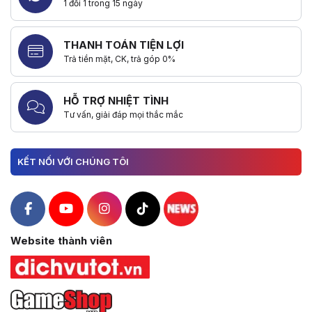
1 đổi 1 trong 15 ngày
THANH TOÁN TIỆN LỢI
Trả tiền mặt, CK, trả góp 0%
HỖ TRỢ NHIỆT TÌNH
Tư vấn, giải đáp mọi thắc mắc
KẾT NỐI VỚI CHÚNG TÔI
Hacom Facebook
Hacom YouTube
Hacom Instagram
Hacom TikTok
Website thành viên