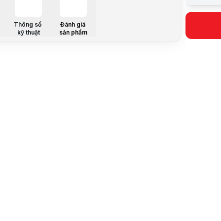
D5 Pump To
Sản phầm l
Thông số
Đánh giá
kỹ thuật
sản phẩm
D5 Pump To
Kết hợp sử
D5 Pump To
Sản phầm tí
Lưu ý:
Bài v
Danh mục: