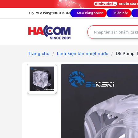
Gọi mua hàng:
1900.1903
Mua hàng online
Miền bắc
Trang chủ
/
Linh kiện tản nhiệt nước
/
D5 Pump T