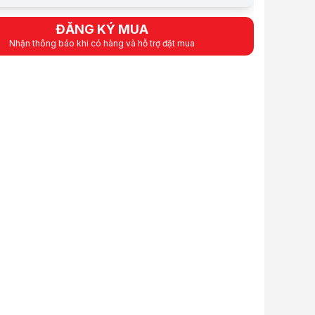
p + Cover Bykski B-D5COV-XT Black
à phụ kiên bơm và tank chứa, chưa bao gồm lõi bơm
ĐĂNG KÝ MUA
Nhận thông báo khi có hàng và hỗ trợ đặt mua
p + Cover Bykski B-D5COV-XT Black
 dụng hiệu quả nhất với với các dòng bơm D5
p + Cover Bykski B-D5COV-XT Black
ch hợp đường in out của nước ở vị trí đặc biệt
iết và hình ảnh mang tính tham khảo. Cấu hình và đặc tính sản phẩm có 
Linh kiện tản nhiệt nước