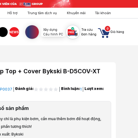
Hỗ trợ
Trung tâm dịch vụ
Khuyến mãi
Tài khoản
0
Xây dựng
Tra cứu
Giỏ hàng
NEWS
Cấu hình PC
Đơn hàng
agram
TikTok
p Top + Cover Bykski B-D5COV-XT
Đánh giá:
Bình luận:
Lượt xem:
P0037
1
ản nhiệt nước
số sản phẩm
p + Cover Bykski B-D5COV-XT Black.
Đây chỉ là phụ kiện bơm, cần mua thêm bơm để hoạt động,
à video sản phẩm
phần tương thích!
p + Cover Bykski B-D5COV-XT Black.
 xuất: Bykski
line:
899.000 VND