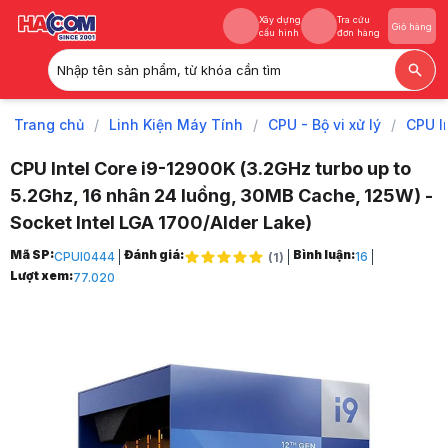
Xây dựng
Tra cứu
Giỏ hàng
cấu hình
đơn hàng
Nhập tên sản phẩm, từ khóa cần tìm
Xây dựng
Tra cứu
Giỏ hàng
cấu hình
đơn hàng
Trang chủ
/
Linh Kiện Máy Tính
/
CPU - Bộ vi xử lý
/
CPU I
CPU Intel Core i9-12900K (3.2GHz turbo up to
5.2Ghz, 16 nhân 24 luồng, 30MB Cache, 125W) -
Socket Intel LGA 1700/Alder Lake)
Trang chủ
Mã SP:
Đánh giá:
Bình luận:
CPUI0444
16
(
1
)
1
Lượt xem:
77.020
Linh Kiện Máy Tính
2
CPU - Bộ vi xử lý
3
CPU Intel
4
CPU Intel Core i9
5
CPU Intel Core i9-12900K (3.2GHz turbo up to 5.2Ghz, 16 nhân 24 luồ