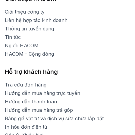
Thời gian mở cửa: Từ 8h30-19h hàng ngày
1900 1903 (máy lẻ 159) -(028)73000322
Thời gian nghỉ trưa: Từ 12h-13h30 hàng ngày
Giới thiệu công ty
1900 1903 (máy lẻ 160)
[email protected]
Liên hệ hợp tác kinh doanh
Thời gian mở cửa: Từ 8h30-20h hàng ngày
Thông tin tuyển dụng
Tin tức
Người HACOM
HACOM - Cộng đồng
Hỗ trợ khách hàng
Tra cứu đơn hàng
Hướng dẫn mua hàng trực tuyến
Hướng dẫn thanh toán
Hướng dẫn mua hàng trả góp
Bảng giá vật tư và dịch vụ sửa chữa lắp đặt
In hóa đơn điện tử