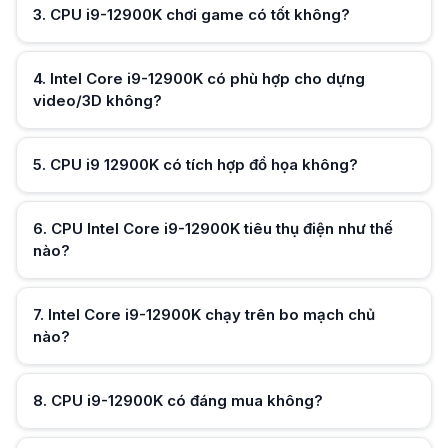
3
.
CPU i9-12900K chơi game có tốt không?
Intel Core i9-12900K có mức TDP cơ bản khoảng 125W và có thể cao hơn
Intel Core i9-12900K chạy trên bo mạch chủ nào?
CPU Intel Core i9-12900K dùng socket LGA1700, cần bo mạch chủ chip
Hữu ích (
0
)
CPU i9-12900K có đáng mua không?
4
.
Intel Core i9-12900K có phù hợp cho dựng
Đáng mua nếu bạn cần hiệu năng vượt trội cho game, đồ họa và công v
video/3D không?
So sánh i9-12900K và i7-12700K?
Hữu ích (
0
)
CPU Intel Core i9-12900K có nhiều nhân hơn và hiệu năng tổng thể ca
Intel Core i9-12900K có cần tản nhiệt nâng cấp không?
5
.
CPU i9 12900K có tích hợp đồ họa không?
Vì hiệu năng và công suất cao, nên dùng tản nhiệt tốt hơn (AIO/liquid) 
Hữu ích (
0
)
6
.
CPU Intel Core i9-12900K tiêu thụ điện như thế
nào?
Hữu ích (
0
)
7
.
Intel Core i9-12900K chạy trên bo mạch chủ
nào?
Hữu ích (
0
)
8
.
CPU i9-12900K có đáng mua không?
Hữu ích (
0
)