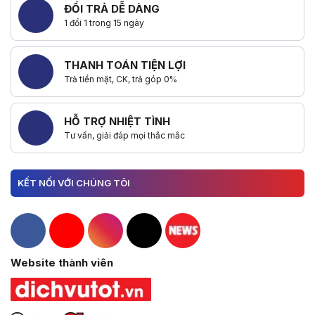
ĐỔI TRẢ DỄ DÀNG
1 đổi 1 trong 15 ngày
THANH TOÁN TIỆN LỢI
Trả tiền mặt, CK, trả góp 0%
HỖ TRỢ NHIỆT TÌNH
Tư vấn, giải đáp mọi thắc mắc
KẾT NỐI VỚI CHÚNG TÔI
Hacom Facebook
Hacom YouTube
Hacom Instagram
Hacom TikTok
Website thành viên