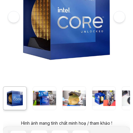
6
Hình ảnh và video sản phẩm
CPU Intel Core i9-12900K (3.2GHz turbo up to 5.2Ghz, 16 nhân 24 lu
Video review chi tiết CPU Intel Core i9-12900K (3.2GHz turbo up to 
Giá niêm yết:
12.999.000 VND
Hình ảnh mang tính chất minh hoạ / tham khảo !
Giá mua online:
10.599.000 VND
Tiết kiệm 2.400.000 VND (-18%)