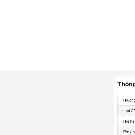
Thông
Thương
Loại C
Thế h
Tên gọ