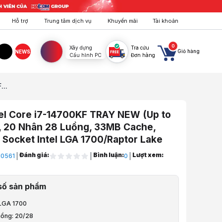
Hỗ trợ
Trung tâm dịch vụ
Khuyến mãi
Tài khoản
0
Xây dựng
Tra cứu
Giỏ hàng
NEWS
Cấu hình PC
Đơn hàng
agram
TikTok
...
el Core i7-14700KF TRAY NEW (Up to
, 20 Nhân 28 Luồng, 33MB Cache,
 Socket Intel LGA 1700/Raptor Lake
Đánh giá:
Bình luận:
Lượt xem:
I0561
0
áy Tính
số sản phẩm
 xử lý
 LGA 1700
uồng: 20/28