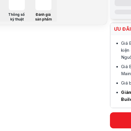
Điện năng 
Thông số k
Thương hi
Thông số
Đánh giá
kỹ thuật
sản phẩm
Loại CPU
Thế hệ
ƯU ĐÃ
Tên gọi
CHI TIẾT
Giá 
Socket
Tên thế hệ
kiện
Số nhân
Nguồ
Số luồng
Giá 
Main
Tốc độ cơ 
Giá b
Giảm
Buil
Cache
Hỗ trợ bộ 
Hỗ trợ số 