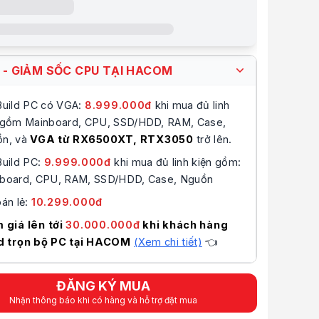
tiêu thụ: 125W
ỹ thuật
ệu
Intel
Dành cho máy bàn
Core i7 Thế hệ thứ 14
I - GIẢM SỐC CPU TẠI HACOM
Core i7-14700K
Build PC có VGA:
8.999.000
đ
khi mua đủ linh
FCLGA 1700
 gồm Mainboard, CPU, SSD/HDD, RAM, Case,
Raptor Lake
20
n, và
VGA từ RX6500XT, RTX3050
trở lên.
28
Build PC:
9.999.000
đ
khi mua đủ linh kiện gồm:
Tần Số Công Nghệ Intel® Turbo Boost Max: 5.6 GHz
board, CPU, RAM, SSD/HDD, Case, Nguồn
Tần số Turbo tối đa lõi hiệu suất: 5.5 GHz
bản
Tần số Turbo tối đa lõi hiệu quả: 4.3 GHz
án lẻ:
10.299.000
đ
Tần số cơ bản lõi hiệu suất: 3.4 GHz
Tần số cơ bản lõi hiệu quả: 2.5 GHz
 giá lên tới
30.000.000đ
khi khách hàng
33 MB
d trọn bộ PC tại HACOM
(Xem chi tiết)
👈
Total L2 Cache: 28 MB
Tối đa 192 GB
nhớ
DDR4 3200 MHz
ĐĂNG KÝ MUA
DDR5 5600 MHz
Nhận thông báo khi có hàng và hỗ trợ đặt mua
kênh bộ nhớ
2