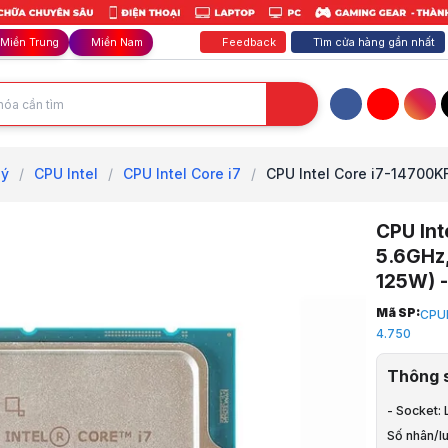
Feedback
Tìm cửa hàng gần nhất
Miền Trung
Miền Nam
Facebook
YouTube
Inst
lý
/
CPU Intel
/
CPU Intel Core i7
/
CPU Intel Core i7-14700KF
CPU Int
5.6GHz
125W) -
Trang chủ
Mã SP:
CPU
1
4.750
Linh Kiện M
2
Thông 
CPU - Bộ vi
3
- Socket:
CPU Intel
Số nhân/l
4