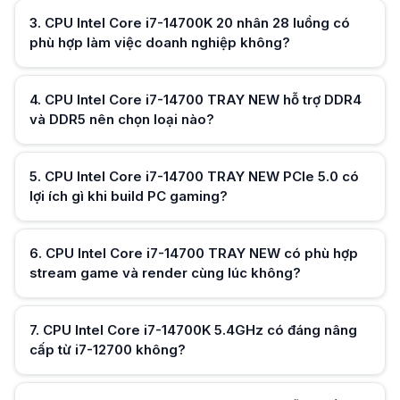
CPU Intel Core i7-14700 TRAY NEW hỗ trợ tối đa 192GB RAM dùng cho 
3
.
CPU Intel Core i7-14700K 20 nhân 28 luồng có
CPU Intel Core i7-14700 TRAY NEW hỗ trợ 192GB RAM phù hợp máy trạm
phù hợp làm việc doanh nghiệp không?
Hữu ích (
0
)
4
.
CPU Intel Core i7-14700 TRAY NEW hỗ trợ DDR4
và DDR5 nên chọn loại nào?
Hữu ích (
0
)
5
.
CPU Intel Core i7-14700 TRAY NEW PCIe 5.0 có
lợi ích gì khi build PC gaming?
Hữu ích (
0
)
6
.
CPU Intel Core i7-14700 TRAY NEW có phù hợp
stream game và render cùng lúc không?
Hữu ích (
0
)
7
.
CPU Intel Core i7-14700K 5.4GHz có đáng nâng
cấp từ i7-12700 không?
Hữu ích (
0
)