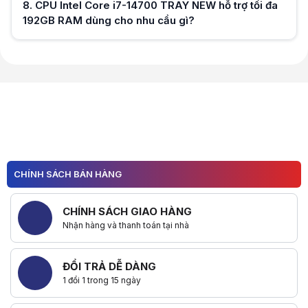
8
.
CPU Intel Core i7-14700 TRAY NEW hỗ trợ tối đa
192GB RAM dùng cho nhu cầu gì?
Hữu ích (
0
)
Hữu ích (
0
)
CHÍNH SÁCH BÁN HÀNG
CHÍNH SÁCH GIAO HÀNG
Nhận hàng và thanh toán tại nhà
ĐỔI TRẢ DỄ DÀNG
1 đổi 1 trong 15 ngày