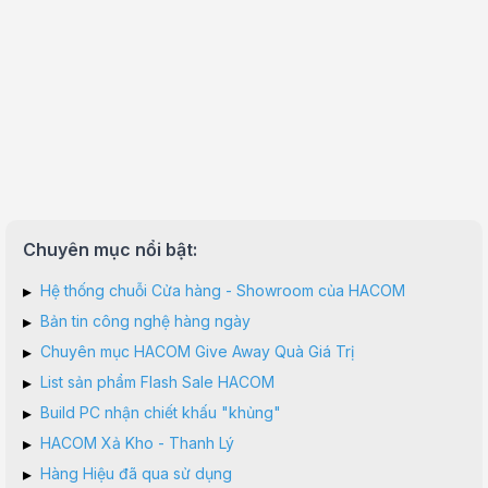
Chuyên mục nổi bật:
▸
Hệ thống chuỗi Cửa hàng - Showroom của HACOM
▸
Bản tin công nghệ hàng ngày
▸
Chuyên mục HACOM Give Away Quà Giá Trị
▸
List sản phẩm Flash Sale HACOM
▸
Build PC nhận chiết khấu "khủng"
▸
HACOM Xả Kho - Thanh Lý
▸
Hàng Hiệu đã qua sử dụng