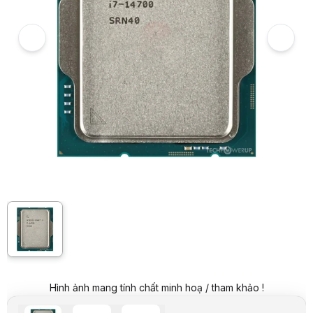
6
Hình ảnh và video sản phẩm
CPU Intel Core i7-14700 TRAY NEW (Up to 5.4GHz, 20 Nhân 28 Luồng,
Giá niêm yết:
11.499.000 VND
Giá khuyến mại:
9.299.000 VND
Tiết kiệm 2.200.000 VND (-19%)
Giá mua online:
10.999.000 VND
Tiết kiệm 500.000 VND (-4%)
Giá mua trả góp (6 tháng):
1.833.167 VND / tháng
Trả góp qua thẻ VISA (12 tháng):
916.584 VND / tháng
Giá đã bao gồm VAT
Mã sản phẩm:
CPUI0560
Bảo hành:
36 Tháng
Thương hiệu:
INTEL
Tình trạng:
Còn hàng
Thêm vào giỏ hàng
Mua ngay
Mua trả góp 0%
Thông số nổi bật
Socket: LGA 1700
Số nhân/luồng: 20/28
Xung nhịp cơ bản: 3.4 GHz
Xung nhịp tối đa: 5.6 GHz
Bộ nhớ Cache L2 / L3: 28 / 33 MB
Điện năng tiêu thụ: 125W
Hình ảnh mang tính chất minh hoạ / tham khảo !
Thông số kỹ thuật
Thương hiệu
Intel