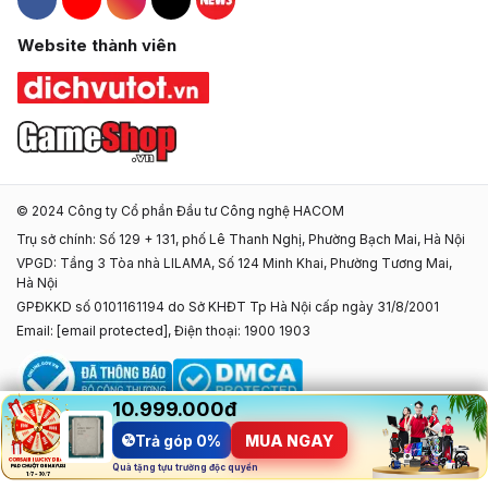
Hacom Facebook
Hacom YouTube
Hacom Instagram
Hacom TikTok
Website thành viên
© 2024 Công ty Cổ phần Đầu tư Công nghệ HACOM
Trụ sở chính: Số 129 + 131, phố Lê Thanh Nghị, Phường Bạch Mai, Hà Nội
VPGD: Tầng 3 Tòa nhà LILAMA, Số 124 Minh Khai, Phường Tương Mai,
Hà Nội
GPĐKKD số 0101161194 do Sở KHĐT Tp Hà Nội cấp ngày 31/8/2001
Email:
[email protected]
, Điện thoại: 1900 1903
10.999.000đ
10.999.000đ
Giá đã gồm VAT
Trả góp 0%
MUA NGAY
%
MUA NGAY
Trả góp 0%
%
Quà tặng tựu trường độc quyền
Quà tặng tựu trường độc quyền