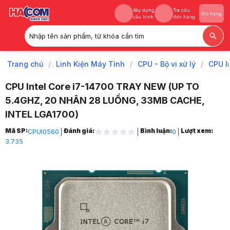
Xây dựng
Tra cứu
Giỏ hàng
cấu hình
đơn hàng
Nhập tên sản phẩm, từ khóa cần tìm
Xây dựng
Tra cứu
Giỏ hàng
cấu hình
đơn hàng
Trang chủ
/
Linh Kiện Máy Tính
/
CPU - Bộ vi xử lý
/
CPU I
CPU Intel Core i7-14700 TRAY NEW (UP TO
5.4GHZ, 20 NHÂN 28 LUỒNG, 33MB CACHE,
INTEL LGA1700)
Trang chủ
Mã SP:
Đánh giá:
Bình luận:
Lượt xem:
CPUI0560
0
1
3.735
Linh Kiện Máy Tính
2
CPU - Bộ vi xử lý
3
CPU Intel
4
CPU Intel Core i7
5
CPU Intel Core i7-14700 TRAY NEW (Up to 5.4GHz, 20 Nhân 28 Luồng,