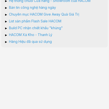
▸
Hệ thống chuỗi Cửa hàng - Showroom của HACOM
▸
Bản tin công nghệ hàng ngày
▸
Chuyên mục HACOM Give Away Quà Giá Trị
▸
List sản phẩm Flash Sale HACOM
▸
Build PC nhận chiết khấu "khủng"
▸
HACOM Xả Kho - Thanh Lý
▸
Hàng Hiệu đã qua sử dụng