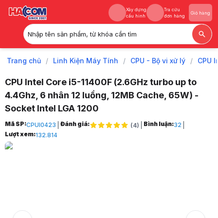
Xây dựng
Tra cứu
Giỏ hàng
cấu hình
đơn hàng
Nhập tên sản phẩm, từ khóa cần tìm
Xây dựng
Tra cứu
Giỏ hàng
cấu hình
đơn hàng
Trang chủ
/
Linh Kiện Máy Tính
/
CPU - Bộ vi xử lý
/
CPU I
CPU Intel Core i5-11400F (2.6GHz turbo up to
4.4Ghz, 6 nhân 12 luồng, 12MB Cache, 65W) -
Socket Intel LGA 1200
Trang chủ
Mã SP:
Đánh giá:
Bình luận:
CPUI0423
32
(
4
)
1
Lượt xem:
132.814
Linh Kiện Máy Tính
2
CPU - Bộ vi xử lý
3
CPU Intel
4
CPU Intel Core i5
5
CPU Intel Core i5-11400F (2.6GHz turbo up to 4.4Ghz, 6 nhân 12 luồn