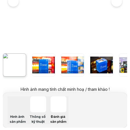
6
Hình ảnh và video sản phẩm
CPU Intel Core i5-11400F (2.6GHz turbo up to 4.4Ghz, 6 nhân 12 luồn
Giá niêm yết:
4.099.000 VND
Giá mua online:
2.999.000 VND
Tiết kiệm 1.100.000 VND (-27%)
Giá mua trả góp (6 tháng):
499.834 VND / tháng
Trả góp qua thẻ VISA (12 tháng):
249.917 VND / tháng
Giá đã bao gồm VAT
Mã sản phẩm:
CPUI0423
Bảo hành:
36 Tháng
Thương hiệu:
INTEL
Tình trạng:
Order trước – giao sau
Thêm vào giỏ hàng
Mua ngay
Mua trả góp 0%
Thông số nổi bật
D&ograve;ng CPU Core i thế hệ thứ 11 của Intel
Socket: LGA 1200
Hình ảnh mang tính chất minh hoạ / tham khảo !
Thế hệ: Rocket Lake
Số nhân: 6
Số luồng: 12
Xung nhịp: 2.6 - 4.4 Ghz
*KH&Ocirc;NG C&Oacute; GPU T&Iacute;CH HỢP
Hình ảnh
Thông số
Đánh giá
Thông số kỹ thuật
sản phẩm
kỹ thuật
sản phẩm
THÔNG SỐ CƠ BẢN