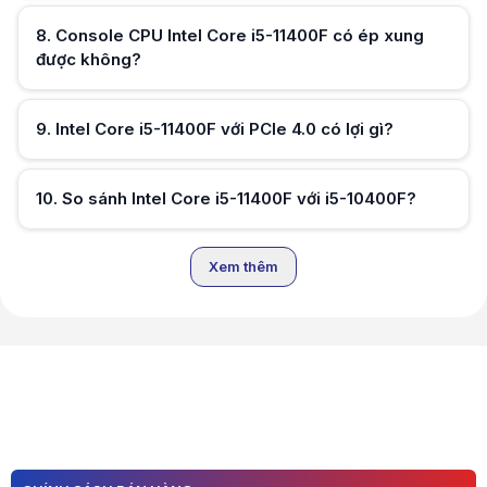
8
.
Console CPU Intel Core i5-11400F có ép xung
được không?
Hữu ích (
0
)
9
.
Intel Core i5-11400F với PCIe 4.0 có lợi gì?
Hữu ích (
0
)
10
.
So sánh Intel Core i5-11400F với i5-10400F?
Hữu ích (
0
)
Xem thêm
Hữu ích (
0
)