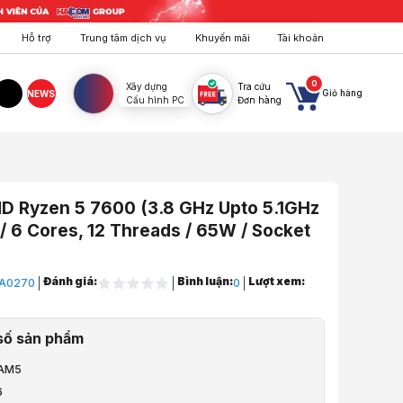
Hỗ trợ
Trung tâm dịch vụ
Khuyến mãi
Tài khoản
0
Xây dựng
Tra cứu
Giỏ hàng
NEWS
Cấu hình PC
Đơn hàng
agram
TikTok
D Ryzen 5 7600 (3.8 GHz Upto 5.1GHz
/ 6 Cores, 12 Threads / 65W / Socket
Đánh giá:
Bình luận:
Lượt xem:
A0270
0
yzen 5
số sản phẩm
zen 5 7600 (3.8 GHz Upto 5.1GHz / 38MB / 6 Cores, 12 Threads / 65W
 AM5
à video sản phẩm
6
zen 5 7600 (3.8 GHz Upto 5.1GHz / 38MB / 6 Cores, 12 Threads / 65W